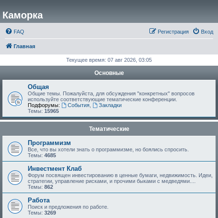
Каморка
FAQ
Регистрация
Вход
Главная
Текущее время: 07 авг 2026, 03:05
Основные
Общая
Общие темы. Пожалуйста, для обсуждения "конкретных" вопросов
используйте соответствующие тематические конференции.
Подфорумы:
События
,
Закладки
Темы:
15965
Тематические
Программизм
Все, что вы хотели знать о программизме, но боялись спросить.
Темы:
4685
Инвестмент Клаб
Форум посвящен инвестированию в ценные бумаги, недвижимость. Идеи,
стратегии, управление рисками, и прочими быками с медведями....
Темы:
862
Работа
Поиск и предложения по работе.
Темы:
3269