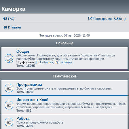
Каморка
FAQ
Регистрация
Вход
Главная
Текущее время: 07 авг 2026, 11:49
Основные
Общая
Общие темы. Пожалуйста, для обсуждения "конкретных" вопросов
используйте соответствующие тематические конференции.
Подфорумы:
События
,
Закладки
Темы:
15965
Тематические
Программизм
Все, что вы хотели знать о программизме, но боялись спросить.
Темы:
4685
Инвестмент Клаб
Форум посвящен инвестированию в ценные бумаги, недвижимость. Идеи,
стратегии, управление рисками, и прочими быками с медведями....
Темы:
862
Работа
Поиск и предложения по работе.
Темы:
3269