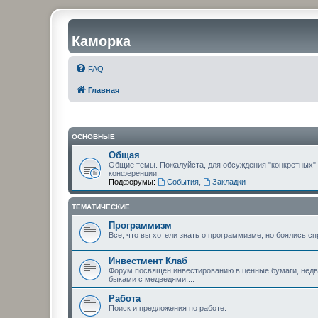
Каморка
FAQ
Главная
ОСНОВНЫЕ
Общая
Общие темы. Пожалуйста, для обсуждения "конкретных"
конференции.
Подфорумы:
События
,
Закладки
ТЕМАТИЧЕСКИЕ
Программизм
Все, что вы хотели знать о программизме, но боялись сп
Инвестмент Клаб
Форум посвящен инвестированию в ценные бумаги, недви
быками с медведями....
Работа
Поиск и предложения по работе.