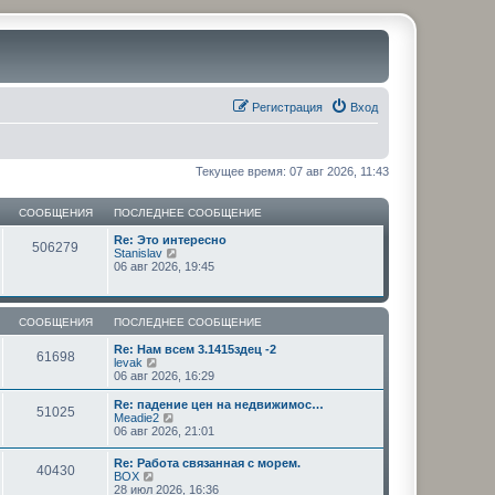
Регистрация
Вход
Текущее время: 07 авг 2026, 11:43
СООБЩЕНИЯ
ПОСЛЕДНЕЕ СООБЩЕНИЕ
Re: Это интересно
506279
П
Stanislav
е
06 авг 2026, 19:45
р
е
й
т
СООБЩЕНИЯ
ПОСЛЕДНЕЕ СООБЩЕНИЕ
и
к
Re: Нам всем 3.1415здец -2
61698
п
П
levak
о
е
06 авг 2026, 16:29
с
р
л
е
Re: падение цен на недвижимос…
51025
е
й
П
Meadie2
д
т
е
06 авг 2026, 21:01
н
и
р
е
к
е
Re: Работа связанная с морем.
м
п
40430
й
П
BOX
у
о
т
е
28 июл 2026, 16:36
с
с