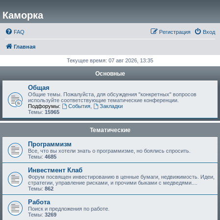
Каморка
FAQ
Регистрация
Вход
Главная
Текущее время: 07 авг 2026, 13:35
Основные
Общая
Общие темы. Пожалуйста, для обсуждения "конкретных" вопросов
используйте соответствующие тематические конференции.
Подфорумы:
События
,
Закладки
Темы:
15965
Тематические
Программизм
Все, что вы хотели знать о программизме, но боялись спросить.
Темы:
4685
Инвестмент Клаб
Форум посвящен инвестированию в ценные бумаги, недвижимость. Идеи,
стратегии, управление рисками, и прочими быками с медведями....
Темы:
862
Работа
Поиск и предложения по работе.
Темы:
3269