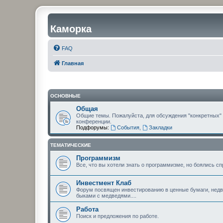
Каморка
FAQ
Главная
ОСНОВНЫЕ
Общая
Общие темы. Пожалуйста, для обсуждения "конкретных"
конференции.
Подфорумы:
События
,
Закладки
ТЕМАТИЧЕСКИЕ
Программизм
Все, что вы хотели знать о программизме, но боялись сп
Инвестмент Клаб
Форум посвящен инвестированию в ценные бумаги, недви
быками с медведями....
Работа
Поиск и предложения по работе.