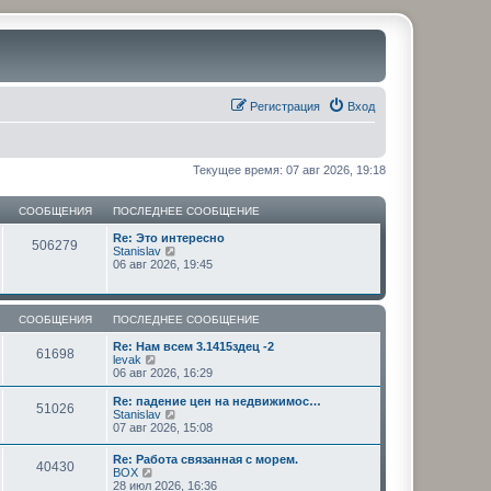
Регистрация
Вход
Текущее время: 07 авг 2026, 19:18
СООБЩЕНИЯ
ПОСЛЕДНЕЕ СООБЩЕНИЕ
Re: Это интересно
506279
П
Stanislav
е
06 авг 2026, 19:45
р
е
й
т
СООБЩЕНИЯ
ПОСЛЕДНЕЕ СООБЩЕНИЕ
и
к
Re: Нам всем 3.1415здец -2
61698
п
П
levak
о
е
06 авг 2026, 16:29
с
р
л
е
Re: падение цен на недвижимос…
51026
е
й
П
Stanislav
д
т
е
07 авг 2026, 15:08
н
и
р
е
к
е
Re: Работа связанная с морем.
м
п
40430
й
П
BOX
у
о
т
е
28 июл 2026, 16:36
с
с