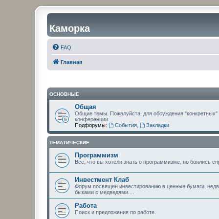
Каморка
FAQ
Главная
ОСНОВНЫЕ
Общая
Общие темы. Пожалуйста, для обсуждения "конкретных"
конференции.
Подфорумы:
События
,
Закладки
ТЕМАТИЧЕСКИЕ
Программизм
Все, что вы хотели знать о программизме, но боялись сп
Инвестмент Клаб
Форум посвящен инвестированию в ценные бумаги, недви
быками с медведями....
Работа
Поиск и предложения по работе.