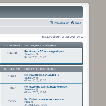
Регистрация
Вход
Текущее время: 08 авг 2026, 10:19
СООБЩЕНИЯ
ПОСЛЕДНЕЕ СООБЩЕНИЕ
Re: 8 марта ВС последний раз …
506280
П
Stanislav
е
07 авг 2026, 20:42
р
е
й
т
СООБЩЕНИЯ
ПОСЛЕДНЕЕ СООБЩЕНИЕ
и
к
Re: Нам всем 3.1415здец -2
61699
п
П
Stanislav
о
е
07 авг 2026, 20:37
с
р
л
е
Re: падение цен на недвижимос…
51026
е
й
П
Stanislav
д
т
е
07 авг 2026, 15:08
н
и
р
е
к
е
Re: Работа связанная с морем.
м
п
40430
й
П
BOX
у
о
т
е
28 июл 2026, 16:36
с
с