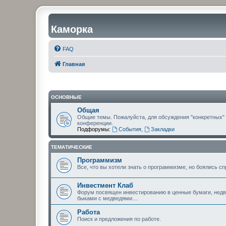
Каморка
FAQ
Главная
ОСНОВНЫЕ
Общая
Общие темы. Пожалуйста, для обсуждения "конкретных"
конференции.
Подфорумы:
События
,
Закладки
ТЕМАТИЧЕСКИЕ
Программизм
Все, что вы хотели знать о программизме, но боялись сп
Инвестмент Клаб
Форум посвящен инвестированию в ценные бумаги, недви
быками с медведями....
Работа
Поиск и предложения по работе.