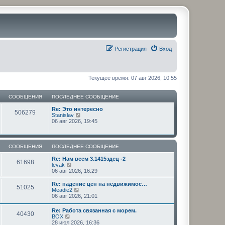
Регистрация
Вход
Текущее время: 07 авг 2026, 10:55
СООБЩЕНИЯ
ПОСЛЕДНЕЕ СООБЩЕНИЕ
Re: Это интересно
506279
П
Stanislav
е
06 авг 2026, 19:45
р
е
й
т
СООБЩЕНИЯ
ПОСЛЕДНЕЕ СООБЩЕНИЕ
и
к
Re: Нам всем 3.1415здец -2
61698
п
П
levak
о
е
06 авг 2026, 16:29
с
р
л
е
Re: падение цен на недвижимос…
51025
е
й
П
Meadie2
д
т
е
06 авг 2026, 21:01
н
и
р
е
к
е
Re: Работа связанная с морем.
м
п
40430
й
П
BOX
у
о
т
е
28 июл 2026, 16:36
с
с