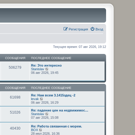
Регистрация
Вход
Текущее время: 07 авг 2026, 19:12
СООБЩЕНИЯ
ПОСЛЕДНЕЕ СООБЩЕНИЕ
Re: Это интересно
506279
П
Stanislav
е
06 авг 2026, 19:45
р
е
й
т
СООБЩЕНИЯ
ПОСЛЕДНЕЕ СООБЩЕНИЕ
и
к
Re: Нам всем 3.1415здец -2
61698
п
П
levak
о
е
06 авг 2026, 16:29
с
р
л
е
Re: падение цен на недвижимос…
51026
е
й
П
Stanislav
д
т
е
07 авг 2026, 15:08
н
и
р
е
к
е
Re: Работа связанная с морем.
м
п
40430
й
П
BOX
у
о
т
е
28 июл 2026, 16:36
с
с