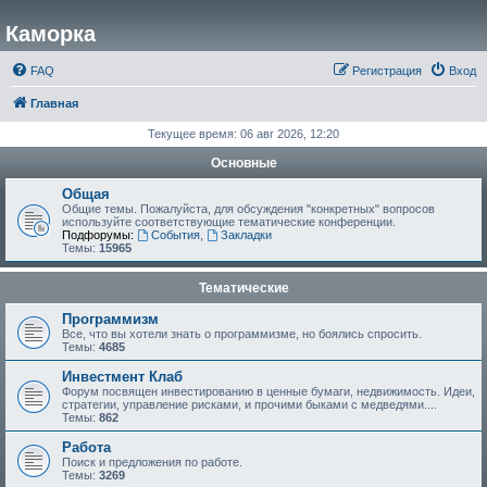
Каморка
FAQ
Регистрация
Вход
Главная
Текущее время: 06 авг 2026, 12:20
Основные
Общая
Общие темы. Пожалуйста, для обсуждения "конкретных" вопросов
используйте соответствующие тематические конференции.
Подфорумы:
События
,
Закладки
Темы:
15965
Тематические
Программизм
Все, что вы хотели знать о программизме, но боялись спросить.
Темы:
4685
Инвестмент Клаб
Форум посвящен инвестированию в ценные бумаги, недвижимость. Идеи,
стратегии, управление рисками, и прочими быками с медведями....
Темы:
862
Работа
Поиск и предложения по работе.
Темы:
3269