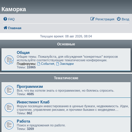
Каморка
FAQ
Регистрация
Вход
Главная
Текущее время: 08 авг 2026, 08:04
Основные
Общая
Общие темы. Пожалуйста, для обсуждения "конкретных" вопросов
используйте соответствующие тематические конференции.
Подфорумы:
События
,
Закладки
Темы:
15965
Тематические
Программизм
Все, что вы хотели знать о программизме, но боялись спросить.
Темы:
4685
Инвестмент Клаб
Форум посвящен инвестированию в ценные бумаги, недвижимость. Идеи,
стратегии, управление рисками, и прочими быками с медведями....
Темы:
862
Работа
Поиск и предложения по работе.
Темы:
3269