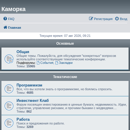
Каморка
FAQ
Регистрация
Вход
Главная
Текущее время: 07 авг 2026, 09:21
Основные
Общая
Общие темы. Пожалуйста, для обсуждения "конкретных" вопросов
используйте соответствующие тематические конференции.
Подфорумы:
События
,
Закладки
Темы:
15965
Тематические
Программизм
Все, что вы хотели знать о программизме, но боялись спросить.
Темы:
4685
Инвестмент Клаб
Форум посвящен инвестированию в ценные бумаги, недвижимость. Идеи,
стратегии, управление рисками, и прочими быками с медведями....
Темы:
862
Работа
Поиск и предложения по работе.
Темы:
3269