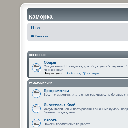
Каморка
FAQ
Главная
ОСНОВНЫЕ
Общая
Общие темы. Пожалуйста, для обсуждения "конкретных"
конференции.
Подфорумы:
События
,
Закладки
ТЕМАТИЧЕСКИЕ
Программизм
Все, что вы хотели знать о программизме, но боялись сп
Инвестмент Клаб
Форум посвящен инвестированию в ценные бумаги, недви
быками с медведями....
Работа
Поиск и предложения по работе.