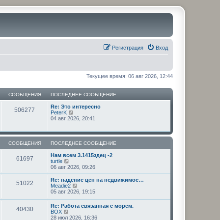
Регистрация
Вход
Текущее время: 06 авг 2026, 12:44
СООБЩЕНИЯ
ПОСЛЕДНЕЕ СООБЩЕНИЕ
Re: Это интересно
506277
П
PeterK
е
04 авг 2026, 20:41
р
е
й
т
СООБЩЕНИЯ
ПОСЛЕДНЕЕ СООБЩЕНИЕ
и
к
Нам всем 3.1415здец -2
61697
п
П
turtle
о
е
06 авг 2026, 09:26
с
р
л
е
Re: падение цен на недвижимос…
51022
е
й
П
Meadie2
д
т
е
05 авг 2026, 19:15
н
и
р
е
к
е
Re: Работа связанная с морем.
м
п
40430
й
П
BOX
у
о
т
е
28 июл 2026, 16:36
с
с