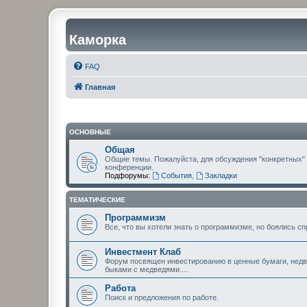
Каморка
FAQ
Главная
ОСНОВНЫЕ
Общая
Общие темы. Пожалуйста, для обсуждения "конкретных"
конференции.
Подфорумы:
События
,
Закладки
ТЕМАТИЧЕСКИЕ
Программизм
Все, что вы хотели знать о программизме, но боялись сп
Инвестмент Клаб
Форум посвящен инвестированию в ценные бумаги, недви
быками с медведями....
Работа
Поиск и предложения по работе.