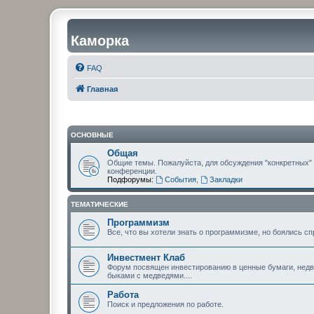
Каморка
FAQ
Главная
ОСНОВНЫЕ
Общая
Общие темы. Пожалуйста, для обсуждения "конкретных"
конференции.
Подфорумы:
События
,
Закладки
ТЕМАТИЧЕСКИЕ
Программизм
Все, что вы хотели знать о программизме, но боялись сп
Инвестмент Клаб
Форум посвящен инвестированию в ценные бумаги, недви
быками с медведями....
Работа
Поиск и предложения по работе.