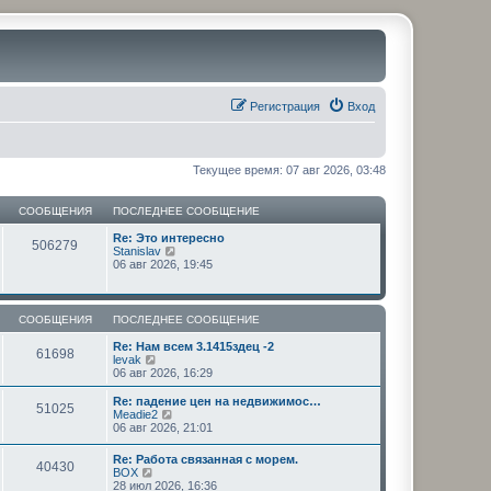
Регистрация
Вход
Текущее время: 07 авг 2026, 03:48
СООБЩЕНИЯ
ПОСЛЕДНЕЕ СООБЩЕНИЕ
Re: Это интересно
506279
П
Stanislav
е
06 авг 2026, 19:45
р
е
й
т
СООБЩЕНИЯ
ПОСЛЕДНЕЕ СООБЩЕНИЕ
и
к
Re: Нам всем 3.1415здец -2
61698
п
П
levak
о
е
06 авг 2026, 16:29
с
р
л
е
Re: падение цен на недвижимос…
51025
е
й
П
Meadie2
д
т
е
06 авг 2026, 21:01
н
и
р
е
к
е
Re: Работа связанная с морем.
м
п
40430
й
П
BOX
у
о
т
е
28 июл 2026, 16:36
с
с