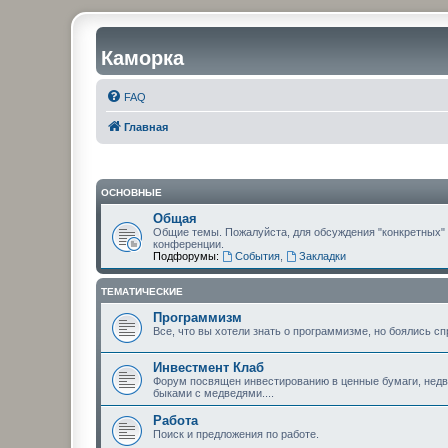
Каморка
FAQ
Главная
ОСНОВНЫЕ
Общая
Общие темы. Пожалуйста, для обсуждения "конкретных"
конференции.
Подфорумы:
События
,
Закладки
ТЕМАТИЧЕСКИЕ
Программизм
Все, что вы хотели знать о программизме, но боялись сп
Инвестмент Клаб
Форум посвящен инвестированию в ценные бумаги, недви
быками с медведями....
Работа
Поиск и предложения по работе.