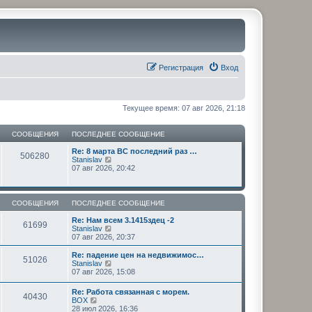
Регистрация
Вход
Текущее время: 07 авг 2026, 21:18
СООБЩЕНИЯ
ПОСЛЕДНЕЕ СООБЩЕНИЕ
Re: 8 марта ВС последний раз …
506280
П
Stanislav
е
07 авг 2026, 20:42
р
е
й
т
СООБЩЕНИЯ
ПОСЛЕДНЕЕ СООБЩЕНИЕ
и
к
Re: Нам всем 3.1415здец -2
61699
п
П
Stanislav
о
е
07 авг 2026, 20:37
с
р
л
е
Re: падение цен на недвижимос…
51026
е
й
П
Stanislav
д
т
е
07 авг 2026, 15:08
н
и
р
е
к
е
Re: Работа связанная с морем.
м
п
40430
й
П
BOX
у
о
т
е
28 июл 2026, 16:36
с
с