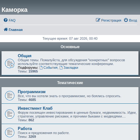
Каморка
FAQ
Регистрация
Вход
Главная
Текущее время: 07 авг 2026, 00:40
Основные
Общая
Общие темы. Пожалуйста, для обсуждения "конкретных" вопросов
используйте соответствующие тематические конференции.
Подфорумы:
События
,
Закладки
Темы:
15965
Тематические
Программизм
Все, что вы хотели знать о программизме, но боялись спросить.
Темы:
4685
Инвестмент Клаб
Форум посвящен инвестированию в ценные бумаги, недвижимость. Идеи,
стратегии, управление рисками, и прочими быками с медведями....
Темы:
862
Работа
Поиск и предложения по работе.
Темы:
3269