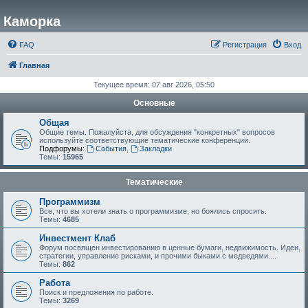
Каморка
FAQ
Регистрация
Вход
Главная
Текущее время: 07 авг 2026, 05:50
Основные
Общая
Общие темы. Пожалуйста, для обсуждения "конкретных" вопросов
используйте соответствующие тематические конференции.
Подфорумы:
События
,
Закладки
Темы:
15965
Тематические
Программизм
Все, что вы хотели знать о программизме, но боялись спросить.
Темы:
4685
Инвестмент Клаб
Форум посвящен инвестированию в ценные бумаги, недвижимость. Идеи,
стратегии, управление рисками, и прочими быками с медведями....
Темы:
862
Работа
Поиск и предложения по работе.
Темы:
3269