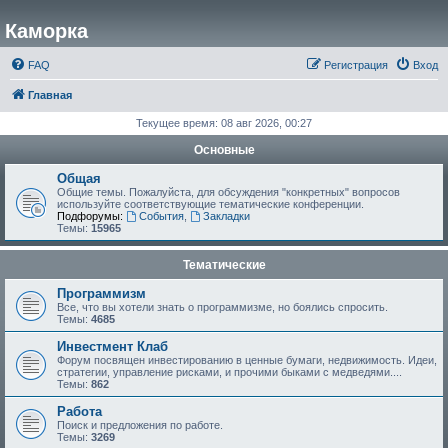
Каморка
FAQ
Регистрация
Вход
Главная
Текущее время: 08 авг 2026, 00:27
Основные
Общая
Общие темы. Пожалуйста, для обсуждения "конкретных" вопросов
используйте соответствующие тематические конференции.
Подфорумы:
События
,
Закладки
Темы:
15965
Тематические
Программизм
Все, что вы хотели знать о программизме, но боялись спросить.
Темы:
4685
Инвестмент Клаб
Форум посвящен инвестированию в ценные бумаги, недвижимость. Идеи,
стратегии, управление рисками, и прочими быками с медведями....
Темы:
862
Работа
Поиск и предложения по работе.
Темы:
3269