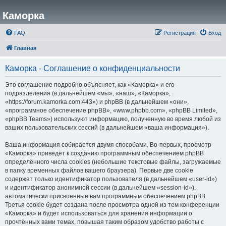
Каморка
FAQ
Регистрация
Вход
Главная
Каморка - Соглашение о конфиденциальности
Это соглашение подробно объясняет, как «Каморка» и его
подразделения (в дальнейшем «мы», «наш», «Каморка»,
«https://forum.kamorka.com:443») и phpBB (в дальнейшем «они»,
«программное обеспечение phpBB», «www.phpbb.com», «phpBB Limited»,
«phpBB Teams») используют информацию, полученную во время любой из
ваших пользовательских сессий (в дальнейшем «ваша информация»).
Ваша информация собирается двумя способами. Во-первых, просмотр
«Каморка» приведёт к созданию программным обеспечением phpBB
определённого числа cookies (небольшие текстовые файлы, загружаемые
в папку временных файлов вашего браузера). Первые две cookie
содержат только идентификатор пользователя (в дальнейшем «user-id»)
и идентификатор анонимной сессии (в дальнейшем «session-id»),
автоматически присвоенные вам программным обеспечением phpBB.
Третья cookie будет создана после просмотра одной из тем конференции
«Каморка» и будет использоваться для хранения информации о
прочтённых вами темах, повышая таким образом удобство работы с