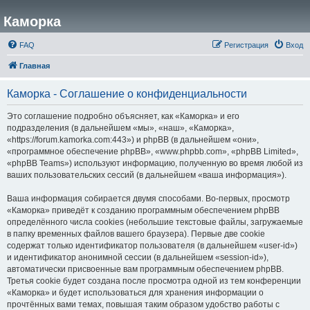
Каморка
FAQ
Регистрация
Вход
Главная
Каморка - Соглашение о конфиденциальности
Это соглашение подробно объясняет, как «Каморка» и его
подразделения (в дальнейшем «мы», «наш», «Каморка»,
«https://forum.kamorka.com:443») и phpBB (в дальнейшем «они»,
«программное обеспечение phpBB», «www.phpbb.com», «phpBB Limited»,
«phpBB Teams») используют информацию, полученную во время любой из
ваших пользовательских сессий (в дальнейшем «ваша информация»).
Ваша информация собирается двумя способами. Во-первых, просмотр
«Каморка» приведёт к созданию программным обеспечением phpBB
определённого числа cookies (небольшие текстовые файлы, загружаемые
в папку временных файлов вашего браузера). Первые две cookie
содержат только идентификатор пользователя (в дальнейшем «user-id»)
и идентификатор анонимной сессии (в дальнейшем «session-id»),
автоматически присвоенные вам программным обеспечением phpBB.
Третья cookie будет создана после просмотра одной из тем конференции
«Каморка» и будет использоваться для хранения информации о
прочтённых вами темах, повышая таким образом удобство работы с