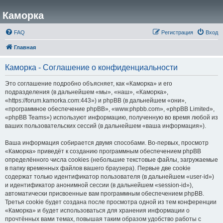
Каморка
FAQ
Регистрация
Вход
Главная
Каморка - Соглашение о конфиденциальности
Это соглашение подробно объясняет, как «Каморка» и его
подразделения (в дальнейшем «мы», «наш», «Каморка»,
«https://forum.kamorka.com:443») и phpBB (в дальнейшем «они»,
«программное обеспечение phpBB», «www.phpbb.com», «phpBB Limited»,
«phpBB Teams») используют информацию, полученную во время любой из
ваших пользовательских сессий (в дальнейшем «ваша информация»).
Ваша информация собирается двумя способами. Во-первых, просмотр
«Каморка» приведёт к созданию программным обеспечением phpBB
определённого числа cookies (небольшие текстовые файлы, загружаемые
в папку временных файлов вашего браузера). Первые две cookie
содержат только идентификатор пользователя (в дальнейшем «user-id»)
и идентификатор анонимной сессии (в дальнейшем «session-id»),
автоматически присвоенные вам программным обеспечением phpBB.
Третья cookie будет создана после просмотра одной из тем конференции
«Каморка» и будет использоваться для хранения информации о
прочтённых вами темах, повышая таким образом удобство работы с