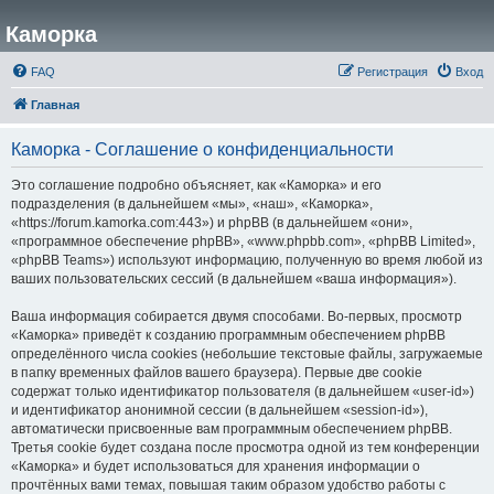
Каморка
FAQ
Регистрация
Вход
Главная
Каморка - Соглашение о конфиденциальности
Это соглашение подробно объясняет, как «Каморка» и его
подразделения (в дальнейшем «мы», «наш», «Каморка»,
«https://forum.kamorka.com:443») и phpBB (в дальнейшем «они»,
«программное обеспечение phpBB», «www.phpbb.com», «phpBB Limited»,
«phpBB Teams») используют информацию, полученную во время любой из
ваших пользовательских сессий (в дальнейшем «ваша информация»).
Ваша информация собирается двумя способами. Во-первых, просмотр
«Каморка» приведёт к созданию программным обеспечением phpBB
определённого числа cookies (небольшие текстовые файлы, загружаемые
в папку временных файлов вашего браузера). Первые две cookie
содержат только идентификатор пользователя (в дальнейшем «user-id»)
и идентификатор анонимной сессии (в дальнейшем «session-id»),
автоматически присвоенные вам программным обеспечением phpBB.
Третья cookie будет создана после просмотра одной из тем конференции
«Каморка» и будет использоваться для хранения информации о
прочтённых вами темах, повышая таким образом удобство работы с