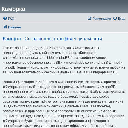
Каморка
FAQ
Регистрация
Вход
Главная
Каморка - Соглашение о конфиденциальности
Это соглашение подробно объясняет, как «Каморка» и его
подразделения (в дальнейшем «мы», «наш», «Каморка»,
«https://forum.kamorka.com:443») и phpBB (в дальнейшем «они»,
«программное обеспечение phpBB», «www.phpbb.com», «phpBB Limited»,
«phpBB Teams») используют информацию, полученную во время любой из
ваших пользовательских сессий (в дальнейшем «ваша информация»).
Ваша информация собирается двумя способами. Во-первых, просмотр
«Каморка» приведёт к созданию программным обеспечением phpBB
определённого числа cookies (небольшие текстовые файлы, загружаемые
в папку временных файлов вашего браузера). Первые две cookie
содержат только идентификатор пользователя (в дальнейшем «user-id»)
и идентификатор анонимной сессии (в дальнейшем «session-id»),
автоматически присвоенные вам программным обеспечением phpBB.
Третья cookie будет создана после просмотра одной из тем конференции
«Каморка» и будет использоваться для хранения информации о
прочтённых вами темах, повышая таким образом удобство работы с