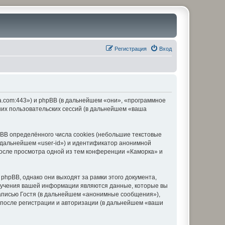
Регистрация
Вход
ka.com:443») и phpBB (в дальнейшем «они», «программное
их пользовательских сессий (в дальнейшем «ваша
BB определённого числа cookies (небольшие текстовые
 дальнейшем «user-id») и идентификатор анонимной
после просмотра одной из тем конференции «Каморка» и
hpBB, однако они выходят за рамки этого документа,
лучения вашей информации являются данные, которые вы
аписью Гостя (в дальнейшем «анонимные сообщения»),
 после регистрации и авторизации (в дальнейшем «ваши