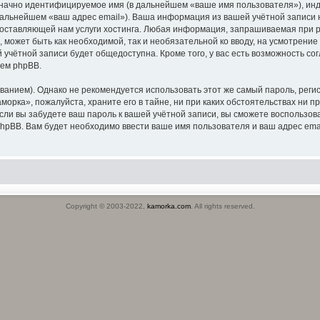
означно идентифицируемое имя (в дальнейшем «ваше имя пользователя»), ин
 дальнейшем «ваш адрес email»). Ваша информация из вашей учётной записи
ставляющей нам услуги хостинга. Любая информация, запрашиваемая при р
, может быть как необходимой, так и необязательной ко вводу, на усмотрен
 учётной записи будет общедоступна. Кроме того, у вас есть возможность со
ем phpBB.
ием). Однако не рекомендуется использовать этот же самый пароль, регист
орка», пожалуйста, храните его в тайне, ни при каких обстоятельствах ни пр
 если вы забудете ваш пароль к вашей учётной записи, вы сможете воспольз
pBB. Вам будет необходимо ввести ваше имя пользователя и ваш адрес emai
Copyright © 2003-2022,
kamorka.com
. All rights reserved.