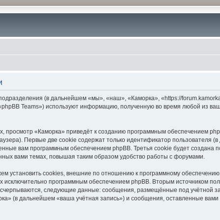
и
подразделения (в дальнейшем «мы», «наш», «Каморка», «https://forum.kamor
 «phpBB Teams») используют информацию, полученную во время любой из ваш
, просмотр «Каморка» приведёт к созданию программным обеспечением php
узера). Первые две cookie содержат только идентификатор пользователя (в
военные вам программным обеспечением phpBB. Третья cookie будет создана 
нных вами темах, повышая таким образом удобство работы с форумами.
м установить cookies, внешние по отношению к программному обеспечению p
ных исключительно программным обеспечением phpBB. Вторым источником по
 исчерпываются, следующие данные: сообщения, размещённые под учётной з
рка» (в дальнейшем «ваша учётная запись») и сообщения, оставленные вами