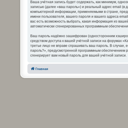
Ваша учётная запись будет содержать, как минимум, одн
записью (далее «ваш пароль») и реальный адрес email (в
компьютерной информации, применяемыми в стране, предо
имени пользователя, вашего пароля и вашего адреса email
вас есть возможность выбрать, какая информация из вашей
автоматически сгенерированных программным обеспечени
Ваш пароль надёжно зашифрован (односторонним хэширован
средством доступа к вашей учётной записи на форумах «Кам
третье лицо не вправе спрашивать ваш пароль. В случае,
пароль?», предусмотренной программным обеспечением ph
сгенерирует вам новый пароль для вашей учётной записи.
Главная