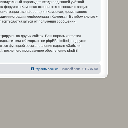
дивидуальный пароль для входа под вашей учётной
 на форумах «Каморка» охраняется законами о защите
егистрации в конференции «Каморка», кроме вашего
ие администрации конференции «Каморка». В любом случае у
гласиться/отказаться от получения сообщений,
рируясь на других сайтах. Ваш пароль является
едставители «Каморка», ни phpBB Limited, ни другое
оваться функцией восстановления пароля «Забыли
l, после чего программное обеспечение phpBB
Удалить cookies
Часовой пояс:
UTC-07:00