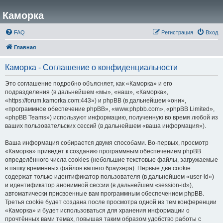
Каморка
FAQ
Регистрация
Вход
Главная
Каморка - Соглашение о конфиденциальности
Это соглашение подробно объясняет, как «Каморка» и его
подразделения (в дальнейшем «мы», «наш», «Каморка»,
«https://forum.kamorka.com:443») и phpBB (в дальнейшем «они»,
«программное обеспечение phpBB», «www.phpbb.com», «phpBB Limited»,
«phpBB Teams») используют информацию, полученную во время любой из
ваших пользовательских сессий (в дальнейшем «ваша информация»).
Ваша информация собирается двумя способами. Во-первых, просмотр
«Каморка» приведёт к созданию программным обеспечением phpBB
определённого числа cookies (небольшие текстовые файлы, загружаемые
в папку временных файлов вашего браузера). Первые две cookie
содержат только идентификатор пользователя (в дальнейшем «user-id»)
и идентификатор анонимной сессии (в дальнейшем «session-id»),
автоматически присвоенные вам программным обеспечением phpBB.
Третья cookie будет создана после просмотра одной из тем конференции
«Каморка» и будет использоваться для хранения информации о
прочтённых вами темах, повышая таким образом удобство работы с