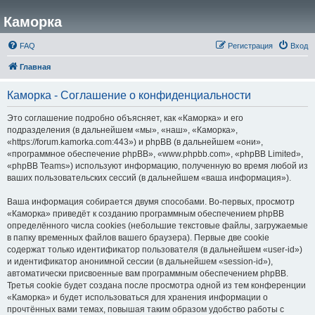
Каморка
FAQ
Регистрация
Вход
Главная
Каморка - Соглашение о конфиденциальности
Это соглашение подробно объясняет, как «Каморка» и его
подразделения (в дальнейшем «мы», «наш», «Каморка»,
«https://forum.kamorka.com:443») и phpBB (в дальнейшем «они»,
«программное обеспечение phpBB», «www.phpbb.com», «phpBB Limited»,
«phpBB Teams») используют информацию, полученную во время любой из
ваших пользовательских сессий (в дальнейшем «ваша информация»).
Ваша информация собирается двумя способами. Во-первых, просмотр
«Каморка» приведёт к созданию программным обеспечением phpBB
определённого числа cookies (небольшие текстовые файлы, загружаемые
в папку временных файлов вашего браузера). Первые две cookie
содержат только идентификатор пользователя (в дальнейшем «user-id»)
и идентификатор анонимной сессии (в дальнейшем «session-id»),
автоматически присвоенные вам программным обеспечением phpBB.
Третья cookie будет создана после просмотра одной из тем конференции
«Каморка» и будет использоваться для хранения информации о
прочтённых вами темах, повышая таким образом удобство работы с