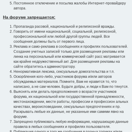
Постоянное отключение и посылка жалобы Интернет-провайдеру
автора.
На форуме запрещается:
Пропаганда расовой, национальной и религиозной вражды.
Говорить от имени национальной, социальной, религиозной,
профессиональной или любой другой группы людей. Все
сообщения должны быть от первого лица.
Реклама и само-реклама в сообщениях и профилях пользователей.
Создание учетных записей только для размещения рекламы или
линка на персональный или коммерческий сайт расс матривается
как крайне недружественный акт. Для размещения рекламы на
сайте обратитесь к администратору.
Ненормативная лексика, сексуальные домогательства и т.п.
Оскорбления кого-либо, участников форума и/или авторов
обсуждаемых материалов. Помните, Вам не нравится то, что
написано, а не сам человек. Будьте добры, и люди к Вам по тянутся.
Выяснять или делать предположения о возрасте участников
форума, их национальной или государственной принадлежности,
местонахождении, месте работы, профессии и профессион альных
качествах, вероисповедании, сексуальных предпочтениях и пр.
Раскрывать любые их данные, не указанные ими самими явно на
форуме.
Запрещено публиковать любую информацию, нарушающую данные
правила в любых сообщениях и профилях пользователя.
Публикация одного и того же сообщения в разных топиках и/или