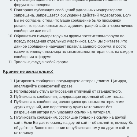
форумах запрещена.
Повторная публикация сообщений удаленных модераторами
запрещена. Запрещается обсуждение действий модератора. Если
Вы не согласны с тем, что Ваше сообщение было промодери
ровано, то просто свяжитесь с администрацией сайта через личное
сообщение или email.
Обращаться к модератору или другим посетителям форума по
поводу поведения отдельных участников. Если Вы считаете, что
данное сообщение нарушает правила данного форума, п росто
нажмите иконку с восклицательным знаком, которая есть на каждом
сообщении в форуме.
Троллинг, флуд в любой форме.
Крайне не желательно:
Цитировать сообщения предыдущего автора целиком. Цитируя,
апеллируйте к конкретной фразе.
Использовать стиль цитирования отличный от стандартного.
Публиковать сообщения, содержащие огромный объем текста.
Публиковать сообщения, являющиеся цельными материалами
других изданий, или перепечатку чужих материалов без
разрешения автора или указания ссылки на материал.
Публиковать сообщения, состоящие только из ссылки на другой
сайт. Если Вы даёте ссылку на другой сайт - объясняйте, почему Вы
её даёте, и Ваше отношение к опубликованном у на другом сайте
материалу.