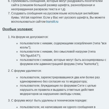
Публиковать сообщения, которые могут раздражать посетителей
сайта (слишком большой размер шрифта, разнообразная и
неоправданная раскраска текста и т.д).
Создавать сообщения на русском языке используя английские
буквы. Vot tak naprimer. Если у Вас нет русского шрифта, Вы можете
воспользоваться сайтом
translit.ru
Особые условия:
На форум не допускаются:
пользователи с никами, содержащими оскорбления (типа "все
козлы");
пользователи с никами, без смысловой нагрузки (типа
"65r7tgu6547");
пользователи с никами, которые могут быть ассоциированы с
форумом или администрацией форума (типа "kamorka");
С форума удаляются:
пользователи, зарегистрировавшиеся два или более раз
единовременно без согласия на то модератора;
пользователи, блуждающие по форумам Сети с целью
нарушать их правила и выдавать ответные действия
модераторов за нарушение свободы слова;
С форума могут быть удалены в техническом порядке:
пользователи, не написавшие ни одного сообщения в