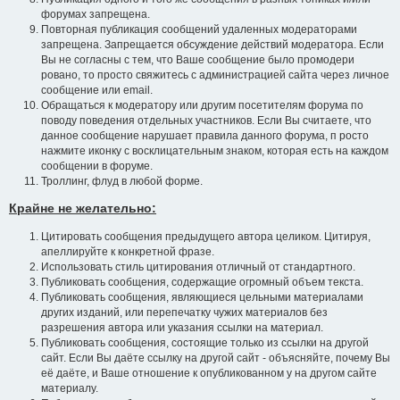
форумах запрещена.
Повторная публикация сообщений удаленных модераторами
запрещена. Запрещается обсуждение действий модератора. Если
Вы не согласны с тем, что Ваше сообщение было промодери
ровано, то просто свяжитесь с администрацией сайта через личное
сообщение или email.
Обращаться к модератору или другим посетителям форума по
поводу поведения отдельных участников. Если Вы считаете, что
данное сообщение нарушает правила данного форума, п росто
нажмите иконку с восклицательным знаком, которая есть на каждом
сообщении в форуме.
Троллинг, флуд в любой форме.
Крайне не желательно:
Цитировать сообщения предыдущего автора целиком. Цитируя,
апеллируйте к конкретной фразе.
Использовать стиль цитирования отличный от стандартного.
Публиковать сообщения, содержащие огромный объем текста.
Публиковать сообщения, являющиеся цельными материалами
других изданий, или перепечатку чужих материалов без
разрешения автора или указания ссылки на материал.
Публиковать сообщения, состоящие только из ссылки на другой
сайт. Если Вы даёте ссылку на другой сайт - объясняйте, почему Вы
её даёте, и Ваше отношение к опубликованном у на другом сайте
материалу.