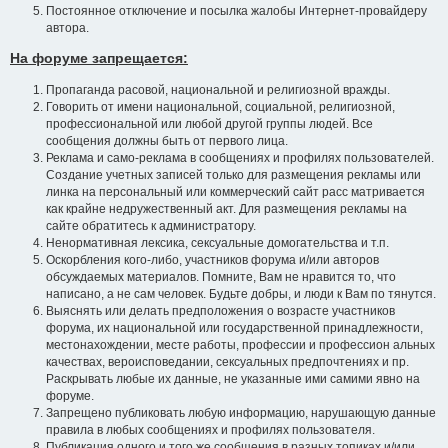
Постоянное отключение и посылка жалобы Интернет-провайдеру
автора.
На форуме запрещается:
Пропаганда расовой, национальной и религиозной вражды.
Говорить от имени национальной, социальной, религиозной,
профессиональной или любой другой группы людей. Все
сообщения должны быть от первого лица.
Реклама и само-реклама в сообщениях и профилях пользователей.
Создание учетных записей только для размещения рекламы или
линка на персональный или коммерческий сайт расс матривается
как крайне недружественный акт. Для размещения рекламы на
сайте обратитесь к администратору.
Ненормативная лексика, сексуальные домогательства и т.п.
Оскорбления кого-либо, участников форума и/или авторов
обсуждаемых материалов. Помните, Вам не нравится то, что
написано, а не сам человек. Будьте добры, и люди к Вам по тянутся.
Выяснять или делать предположения о возрасте участников
форума, их национальной или государственной принадлежности,
местонахождении, месте работы, профессии и профессион альных
качествах, вероисповедании, сексуальных предпочтениях и пр.
Раскрывать любые их данные, не указанные ими самими явно на
форуме.
Запрещено публиковать любую информацию, нарушающую данные
правила в любых сообщениях и профилях пользователя.
Публикация одного и того же сообщения в разных топиках и/или