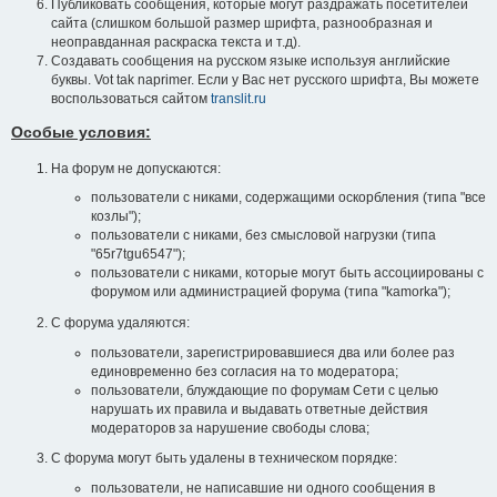
Публиковать сообщения, которые могут раздражать посетителей
сайта (слишком большой размер шрифта, разнообразная и
неоправданная раскраска текста и т.д).
Создавать сообщения на русском языке используя английские
буквы. Vot tak naprimer. Если у Вас нет русского шрифта, Вы можете
воспользоваться сайтом
translit.ru
Особые условия:
На форум не допускаются:
пользователи с никами, содержащими оскорбления (типа "все
козлы");
пользователи с никами, без смысловой нагрузки (типа
"65r7tgu6547");
пользователи с никами, которые могут быть ассоциированы с
форумом или администрацией форума (типа "kamorka");
С форума удаляются:
пользователи, зарегистрировавшиеся два или более раз
единовременно без согласия на то модератора;
пользователи, блуждающие по форумам Сети с целью
нарушать их правила и выдавать ответные действия
модераторов за нарушение свободы слова;
С форума могут быть удалены в техническом порядке:
пользователи, не написавшие ни одного сообщения в