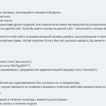
 Цитируя, апеллируйте к конкретной фразе.
артного.
м текста.
иалами других изданий, или перепечатку чужих материалов без разрешения
на другой сайт. Если Вы даёте ссылку на другой сайт - объясняйте, почему 
посетителей сайта (слишком большой размер шрифта, разнообразная и неопра
лийские буквы. Vot tak naprimer. Если у Вас нет русского шрифта, Вы может
ия (типа "все козлы");
 (типа "65r7tgu6547");
ссоциированы с форумом или администрацией форума (типа "kamorka");
более раз единовременно без согласия на то модератора;
 целью нарушать их правила и выдавать ответные действия модераторов за
:
ения в течение полугода с момента регистрации;
ю запись в течении недели.