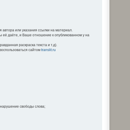
 автора или указания ссылки на материал.
Вы её даёте, и Ваше отношение к опубликованном у на
вданная раскраска текста и т.д).
е воспользоваться сайтом
translit.ru
 нарушение свободы слова;