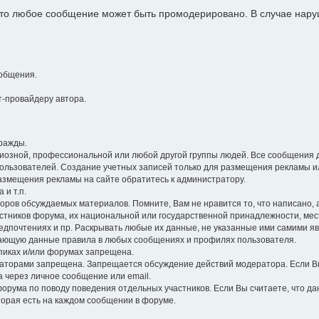
 что любое сообщение может быть промодерировано. В случае на
общения.
-провайдеру автора.
ражды.
гиозной, профессиональной или любой другой группы людей. Все сообщения 
ользователей. Создание учетных записей только для размещения рекламы и
размещения рекламы на сайте обратитесь к администратору.
 и т.п.
оров обсуждаемых материалов. Помните, Вам не нравится то, что написано, а 
стников форума, их национальной или государственной принадлежности, ме
едпочтениях и пр. Раскрывать любые их данные, не указанные ими самими я
ющую данные правила в любых сообщениях и профилях пользователя.
опиках и/или форумах запрещена.
торами запрещена. Запрещается обсуждение действий модератора. Если Вы
а через личное сообщение или email.
орума по поводу поведения отдельных участников. Если Вы считаете, что д
торая есть на каждом сообщении в форуме.