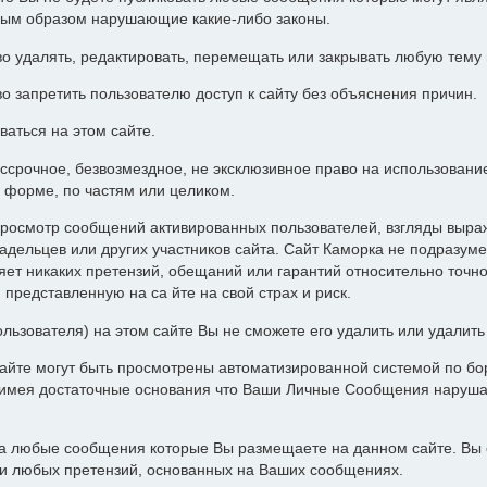
ным образом нарушающие какие-либо законы.
о удалять, редактировать, перемещать или закрывать любую тему
о запретить пользователю доступ к сайту без объяснения причин.
ваться на этом сайте.
ессрочное, безвозмездное, не эксклюзивное право на использован
 форме, по частям или целиком.
росмотр сообщений активированных пользователей, взгляды выра
адельцев или других участников сайта. Сайт Каморка не подразуме
т никаких претензий, обещаний или гарантий относительно точн
представленную на са йте на свой страх и риск.
ользователя) на этом сайте Вы не сможете его удалить или удалит
айте могут быть просмотрены автоматизированной системой по бор
а имея достаточные основания что Ваши Личные Сообщения наруш
за любые сообщения которые Вы размещаете на данном сайте. Вы 
ии любых претензий, основанных на Ваших сообщениях.