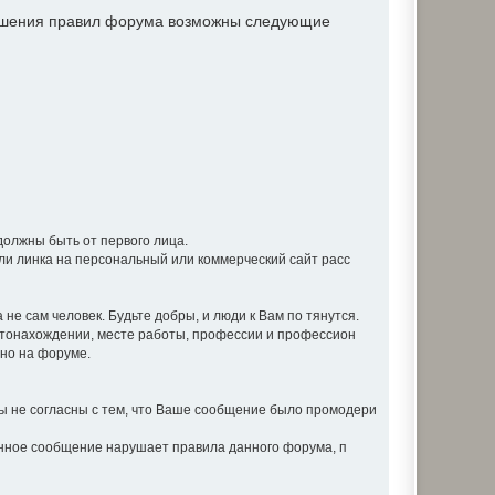
рушения правил форума возможны следующие
должны быть от первого лица.
ли линка на персональный или коммерческий сайт расс
не сам человек. Будьте добры, и люди к Вам по тянутся.
стонахождении, месте работы, профессии и профессион
вно на форуме.
 не согласны с тем, что Ваше сообщение было промодери
анное сообщение нарушает правила данного форума, п