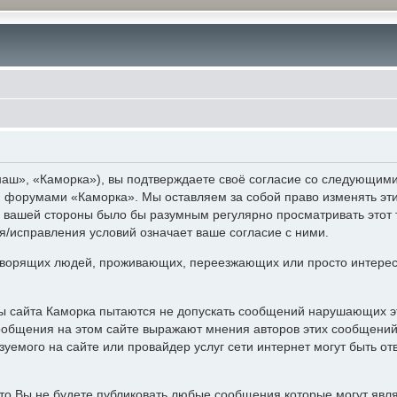
аш», «Каморка»), вы подтверждаете своё согласие со следующими 
 и форумами «Каморка». Мы оставляем за собой право изменять эт
с вашей стороны было бы разумным регулярно просматривать этот 
/исправления условий означает ваше согласие с ними.
ворящих людей, проживающих, переезжающих или просто интерес
ры сайта Каморка пытаются не допускать сообщений нарушающих э
ообщения на этом сайте выражают мнения авторов этих сообщений 
уемого на сайте или провайдер услуг сети интернет могут быть 
то Вы не будете публиковать любые сообщения которые могут явл