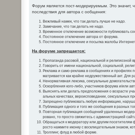
Форум является пост-модерируемым. Это значит,
последствия для автора с ообщения:
Вежливый намек, что так делать лучше не надо.
Замечание, что так делать не надо.
Временное отключение возможности публиковать со
Постоянное отключение автора от форума.
Постоянное отключение и посылка жалобы Интернет
На форуме запрещается:
Пропаганда расовой, национальной и религиозной в
Говорить от имени национальной, социальной, рели
Реклама и само-реклама в сообщениях и профилях п
матривается как крайне недружественный акт. Для 
Ненормативная лексика, сексуальные домогательства
Оскорбления кого-либо, участников форума и/или авт
Выяснять или делать предположения о возрасте уча
альных качествах, вероисповедании, сексуальных пр
Запрещено публиковать любую информацию, наруша
Публикация одного и того же сообщения в разных т
Повторная публикация сообщений удаленных модера
ровано, то просто свяжитесь с администрацией сайт
Обращаться к модератору или другим посетителям ф
росто нажмите иконку с восклицательным знаком, ко
Троллинг, флуд в любой форме.