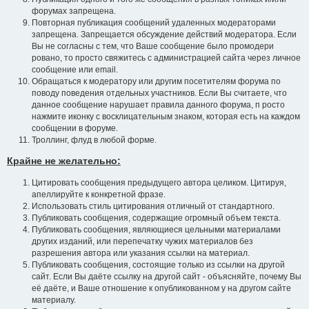
форумах запрещена.
Повторная публикация сообщений удаленных модераторами
запрещена. Запрещается обсуждение действий модератора. Если
Вы не согласны с тем, что Ваше сообщение было промодери
ровано, то просто свяжитесь с администрацией сайта через личное
сообщение или email.
Обращаться к модератору или другим посетителям форума по
поводу поведения отдельных участников. Если Вы считаете, что
данное сообщение нарушает правила данного форума, п росто
нажмите иконку с восклицательным знаком, которая есть на каждом
сообщении в форуме.
Троллинг, флуд в любой форме.
Крайне не желательно:
Цитировать сообщения предыдущего автора целиком. Цитируя,
апеллируйте к конкретной фразе.
Использовать стиль цитирования отличный от стандартного.
Публиковать сообщения, содержащие огромный объем текста.
Публиковать сообщения, являющиеся цельными материалами
других изданий, или перепечатку чужих материалов без
разрешения автора или указания ссылки на материал.
Публиковать сообщения, состоящие только из ссылки на другой
сайт. Если Вы даёте ссылку на другой сайт - объясняйте, почему Вы
её даёте, и Ваше отношение к опубликованном у на другом сайте
материалу.