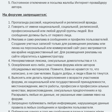
Постоянное отключение и посылка жалобы Интернет-провайдеру
автора.
На форуме запрещается:
Пропаганда расовой, национальной и религиозной вражды.
Говорить от имени национальной, социальной, религиозной,
профессиональной или любой другой группы людей. Все
сообщения должны быть от первого лица.
Реклама и само-реклама в сообщениях и профилях пользователей.
Создание учетных записей только для размещения рекламы или
линка на персональный или коммерческий сайт расс матривается
как крайне недружественный акт. Для размещения рекламы на
сайте обратитесь к администратору.
Ненормативная лексика, сексуальные домогательства и т.п.
Оскорбления кого-либо, участников форума и/или авторов
обсуждаемых материалов. Помните, Вам не нравится то, что
написано, а не сам человек. Будьте добры, и люди к Вам по тянутся.
Выяснять или делать предположения о возрасте участников
форума, их национальной или государственной принадлежности,
местонахождении, месте работы, профессии и профессион альных
качествах, вероисповедании, сексуальных предпочтениях и пр.
Раскрывать любые их данные, не указанные ими самими явно на
форуме.
Запрещено публиковать любую информацию, нарушающую данные
правила в любых сообщениях и профилях пользователя.
Публикация одного и того же сообщения в разных топиках и/или