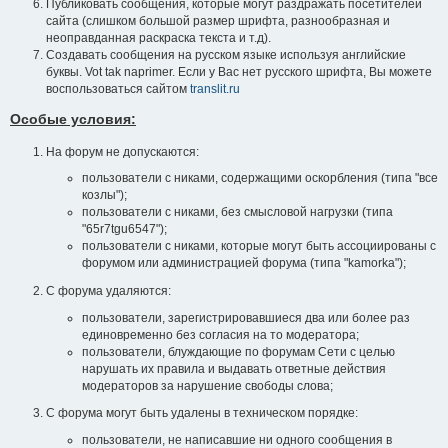
Публиковать сообщения, которые могут раздражать посетителей
сайта (слишком большой размер шрифта, разнообразная и
неоправданная раскраска текста и т.д).
Создавать сообщения на русском языке используя английские
буквы. Vot tak naprimer. Если у Вас нет русского шрифта, Вы можете
воспользоваться сайтом
translit.ru
Особые условия:
На форум не допускаются:
пользователи с никами, содержащими оскорбления (типа "все
козлы");
пользователи с никами, без смысловой нагрузки (типа
"65r7tgu6547");
пользователи с никами, которые могут быть ассоциированы с
форумом или администрацией форума (типа "kamorka");
С форума удаляются:
пользователи, зарегистрировавшиеся два или более раз
единовременно без согласия на то модератора;
пользователи, блуждающие по форумам Сети с целью
нарушать их правила и выдавать ответные действия
модераторов за нарушение свободы слова;
С форума могут быть удалены в техническом порядке:
пользователи, не написавшие ни одного сообщения в