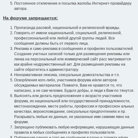
Постоянное отключение и посылка жалобы Интернет-провайдеру
автора.
На форуме запрещается:
Пропаганда расовой, национальной и религиозной вражды.
Говорить от имени национальной, социальной, религиозной,
профессиональной или любой другой группы людей. Все
сообщения должны быть от первого лица.
Реклама и само-реклама в сообщениях и профилях пользователей.
Создание учетных записей только для размещения рекламы или
линка на персональный или коммерческий сайт расс матривается
как крайне недружественный акт. Для размещения рекламы на
сайте обратитесь к администратору.
Ненормативная лексика, сексуальные домогательства и т.п.
Оскорбления кого-либо, участников форума и/или авторов
обсуждаемых материалов. Помните, Вам не нравится то, что
написано, а не сам человек. Будьте добры, и люди к Вам по тянутся.
Выяснять или делать предположения о возрасте участников
форума, их национальной или государственной принадлежности,
местонахождении, месте работы, профессии и профессион альных
качествах, вероисповедании, сексуальных предпочтениях и пр.
Раскрывать любые их данные, не указанные ими самими явно на
форуме.
Запрещено публиковать любую информацию, нарушающую данные
правила в любых сообщениях и профилях пользователя.
Публикация одного и того же сообщения в разных топиках и/или