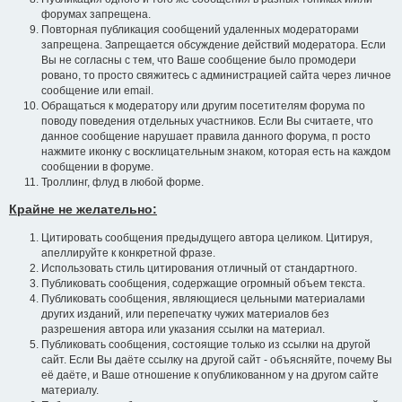
форумах запрещена.
Повторная публикация сообщений удаленных модераторами
запрещена. Запрещается обсуждение действий модератора. Если
Вы не согласны с тем, что Ваше сообщение было промодери
ровано, то просто свяжитесь с администрацией сайта через личное
сообщение или email.
Обращаться к модератору или другим посетителям форума по
поводу поведения отдельных участников. Если Вы считаете, что
данное сообщение нарушает правила данного форума, п росто
нажмите иконку с восклицательным знаком, которая есть на каждом
сообщении в форуме.
Троллинг, флуд в любой форме.
Крайне не желательно:
Цитировать сообщения предыдущего автора целиком. Цитируя,
апеллируйте к конкретной фразе.
Использовать стиль цитирования отличный от стандартного.
Публиковать сообщения, содержащие огромный объем текста.
Публиковать сообщения, являющиеся цельными материалами
других изданий, или перепечатку чужих материалов без
разрешения автора или указания ссылки на материал.
Публиковать сообщения, состоящие только из ссылки на другой
сайт. Если Вы даёте ссылку на другой сайт - объясняйте, почему Вы
её даёте, и Ваше отношение к опубликованном у на другом сайте
материалу.