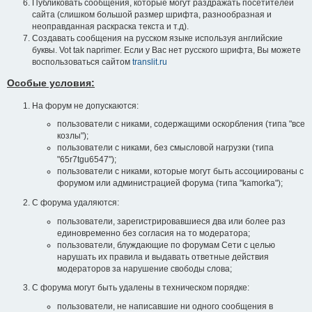
Публиковать сообщения, которые могут раздражать посетителей
сайта (слишком большой размер шрифта, разнообразная и
неоправданная раскраска текста и т.д).
Создавать сообщения на русском языке используя английские
буквы. Vot tak naprimer. Если у Вас нет русского шрифта, Вы можете
воспользоваться сайтом
translit.ru
Особые условия:
На форум не допускаются:
пользователи с никами, содержащими оскорбления (типа "все
козлы");
пользователи с никами, без смысловой нагрузки (типа
"65r7tgu6547");
пользователи с никами, которые могут быть ассоциированы с
форумом или администрацией форума (типа "kamorka");
С форума удаляются:
пользователи, зарегистрировавшиеся два или более раз
единовременно без согласия на то модератора;
пользователи, блуждающие по форумам Сети с целью
нарушать их правила и выдавать ответные действия
модераторов за нарушение свободы слова;
С форума могут быть удалены в техническом порядке:
пользователи, не написавшие ни одного сообщения в