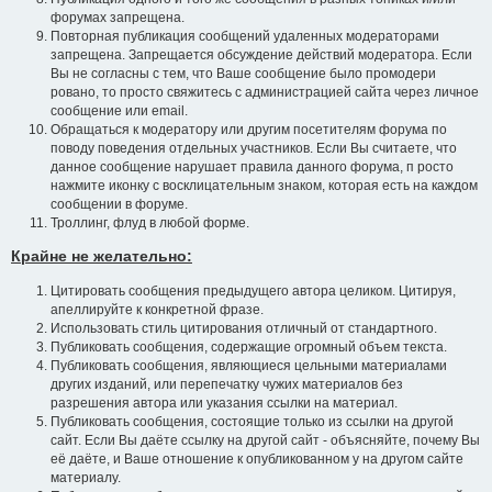
форумах запрещена.
Повторная публикация сообщений удаленных модераторами
запрещена. Запрещается обсуждение действий модератора. Если
Вы не согласны с тем, что Ваше сообщение было промодери
ровано, то просто свяжитесь с администрацией сайта через личное
сообщение или email.
Обращаться к модератору или другим посетителям форума по
поводу поведения отдельных участников. Если Вы считаете, что
данное сообщение нарушает правила данного форума, п росто
нажмите иконку с восклицательным знаком, которая есть на каждом
сообщении в форуме.
Троллинг, флуд в любой форме.
Крайне не желательно:
Цитировать сообщения предыдущего автора целиком. Цитируя,
апеллируйте к конкретной фразе.
Использовать стиль цитирования отличный от стандартного.
Публиковать сообщения, содержащие огромный объем текста.
Публиковать сообщения, являющиеся цельными материалами
других изданий, или перепечатку чужих материалов без
разрешения автора или указания ссылки на материал.
Публиковать сообщения, состоящие только из ссылки на другой
сайт. Если Вы даёте ссылку на другой сайт - объясняйте, почему Вы
её даёте, и Ваше отношение к опубликованном у на другом сайте
материалу.