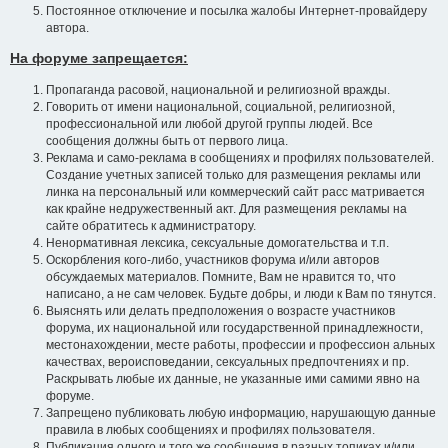
Постоянное отключение и посылка жалобы Интернет-провайдеру
автора.
На форуме запрещается:
Пропаганда расовой, национальной и религиозной вражды.
Говорить от имени национальной, социальной, религиозной,
профессиональной или любой другой группы людей. Все
сообщения должны быть от первого лица.
Реклама и само-реклама в сообщениях и профилях пользователей.
Создание учетных записей только для размещения рекламы или
линка на персональный или коммерческий сайт расс матривается
как крайне недружественный акт. Для размещения рекламы на
сайте обратитесь к администратору.
Ненормативная лексика, сексуальные домогательства и т.п.
Оскорбления кого-либо, участников форума и/или авторов
обсуждаемых материалов. Помните, Вам не нравится то, что
написано, а не сам человек. Будьте добры, и люди к Вам по тянутся.
Выяснять или делать предположения о возрасте участников
форума, их национальной или государственной принадлежности,
местонахождении, месте работы, профессии и профессион альных
качествах, вероисповедании, сексуальных предпочтениях и пр.
Раскрывать любые их данные, не указанные ими самими явно на
форуме.
Запрещено публиковать любую информацию, нарушающую данные
правила в любых сообщениях и профилях пользователя.
Публикация одного и того же сообщения в разных топиках и/или