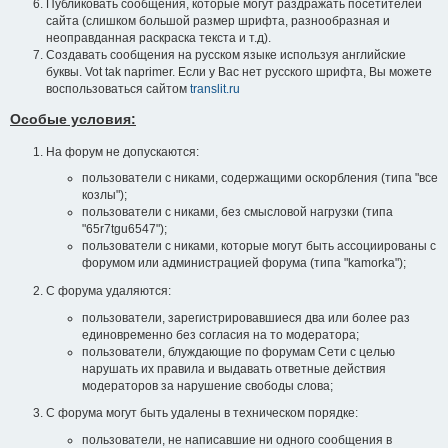
Публиковать сообщения, которые могут раздражать посетителей
сайта (слишком большой размер шрифта, разнообразная и
неоправданная раскраска текста и т.д).
Создавать сообщения на русском языке используя английские
буквы. Vot tak naprimer. Если у Вас нет русского шрифта, Вы можете
воспользоваться сайтом
translit.ru
Особые условия:
На форум не допускаются:
пользователи с никами, содержащими оскорбления (типа "все
козлы");
пользователи с никами, без смысловой нагрузки (типа
"65r7tgu6547");
пользователи с никами, которые могут быть ассоциированы с
форумом или администрацией форума (типа "kamorka");
С форума удаляются:
пользователи, зарегистрировавшиеся два или более раз
единовременно без согласия на то модератора;
пользователи, блуждающие по форумам Сети с целью
нарушать их правила и выдавать ответные действия
модераторов за нарушение свободы слова;
С форума могут быть удалены в техническом порядке:
пользователи, не написавшие ни одного сообщения в