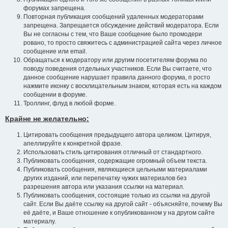
форумах запрещена.
Повторная публикация сообщений удаленных модераторами
запрещена. Запрещается обсуждение действий модератора. Если
Вы не согласны с тем, что Ваше сообщение было промодери
ровано, то просто свяжитесь с администрацией сайта через личное
сообщение или email.
Обращаться к модератору или другим посетителям форума по
поводу поведения отдельных участников. Если Вы считаете, что
данное сообщение нарушает правила данного форума, п росто
нажмите иконку с восклицательным знаком, которая есть на каждом
сообщении в форуме.
Троллинг, флуд в любой форме.
Крайне не желательно:
Цитировать сообщения предыдущего автора целиком. Цитируя,
апеллируйте к конкретной фразе.
Использовать стиль цитирования отличный от стандартного.
Публиковать сообщения, содержащие огромный объем текста.
Публиковать сообщения, являющиеся цельными материалами
других изданий, или перепечатку чужих материалов без
разрешения автора или указания ссылки на материал.
Публиковать сообщения, состоящие только из ссылки на другой
сайт. Если Вы даёте ссылку на другой сайт - объясняйте, почему Вы
её даёте, и Ваше отношение к опубликованном у на другом сайте
материалу.