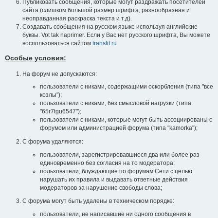
Публиковать сообщения, которые могут раздражать посетителей
сайта (слишком большой размер шрифта, разнообразная и
неоправданная раскраска текста и т.д).
Создавать сообщения на русском языке используя английские
буквы. Vot tak naprimer. Если у Вас нет русского шрифта, Вы можете
воспользоваться сайтом
translit.ru
Особые условия:
На форум не допускаются:
пользователи с никами, содержащими оскорбления (типа "все
козлы");
пользователи с никами, без смысловой нагрузки (типа
"65r7tgu6547");
пользователи с никами, которые могут быть ассоциированы с
форумом или администрацией форума (типа "kamorka");
С форума удаляются:
пользователи, зарегистрировавшиеся два или более раз
единовременно без согласия на то модератора;
пользователи, блуждающие по форумам Сети с целью
нарушать их правила и выдавать ответные действия
модераторов за нарушение свободы слова;
С форума могут быть удалены в техническом порядке:
пользователи, не написавшие ни одного сообщения в