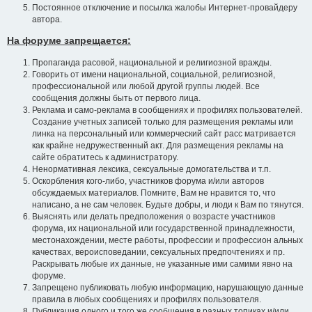
Постоянное отключение и посылка жалобы Интернет-провайдеру
автора.
На форуме запрещается:
Пропаганда расовой, национальной и религиозной вражды.
Говорить от имени национальной, социальной, религиозной,
профессиональной или любой другой группы людей. Все
сообщения должны быть от первого лица.
Реклама и само-реклама в сообщениях и профилях пользователей.
Создание учетных записей только для размещения рекламы или
линка на персональный или коммерческий сайт расс матривается
как крайне недружественный акт. Для размещения рекламы на
сайте обратитесь к администратору.
Ненормативная лексика, сексуальные домогательства и т.п.
Оскорбления кого-либо, участников форума и/или авторов
обсуждаемых материалов. Помните, Вам не нравится то, что
написано, а не сам человек. Будьте добры, и люди к Вам по тянутся.
Выяснять или делать предположения о возрасте участников
форума, их национальной или государственной принадлежности,
местонахождении, месте работы, профессии и профессион альных
качествах, вероисповедании, сексуальных предпочтениях и пр.
Раскрывать любые их данные, не указанные ими самими явно на
форуме.
Запрещено публиковать любую информацию, нарушающую данные
правила в любых сообщениях и профилях пользователя.
Публикация одного и того же сообщения в разных топиках и/или