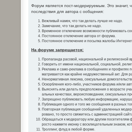
Форум является пост-модерируемым. Это значит,
последствия для автора с ообщения:
Вежливый намек, что так делать лучше не надо.
Замечание, что так делать не надо.
Временное отключение возможности публиковать со
Постоянное отключение автора от форума.
Постоянное отключение и посылка жалобы Интернет
На форуме запрещается:
Пропаганда расовой, национальной и религиозной в
Говорить от имени национальной, социальной, рели
Реклама и само-реклама в сообщениях и профилях п
матривается как крайне недружественный акт. Для 
Ненормативная лексика, сексуальные домогательства
Оскорбления кого-либо, участников форума и/или авт
Выяснять или делать предположения о возрасте уча
альных качествах, вероисповедании, сексуальных пр
Запрещено публиковать любую информацию, наруша
Публикация одного и того же сообщения в разных т
Повторная публикация сообщений удаленных модера
ровано, то просто свяжитесь с администрацией сайт
Обращаться к модератору или другим посетителям ф
росто нажмите иконку с восклицательным знаком, ко
Троллинг, флуд в любой форме.