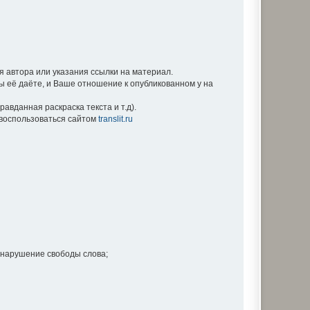
 автора или указания ссылки на материал.
Вы её даёте, и Ваше отношение к опубликованном у на
вданная раскраска текста и т.д).
е воспользоваться сайтом
translit.ru
 нарушение свободы слова;