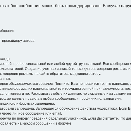
 что любое сообщение может быть промодерировано. В случае на
общения.
-провайдеру автора.
ражды.
гиозной, профессиональной или любой другой группы людей. Все сообщения 
ользователей. Создание учетных записей только для размещения рекламы и
размещения рекламы на сайте обратитесь к администратору.
 и т.п.
оров обсуждаемых материалов. Помните, Вам не нравится то, что написано, а 
стников форума, их национальной или государственной принадлежности, ме
едпочтениях и пр. Раскрывать любые их данные, не указанные ими самими я
ющую данные правила в любых сообщениях и профилях пользователя.
опиках и/или форумах запрещена.
торами запрещена. Запрещается обсуждение действий модератора. Если Вы
а через личное сообщение или email.
орума по поводу поведения отдельных участников. Если Вы считаете, что д
торая есть на каждом сообщении в форуме.