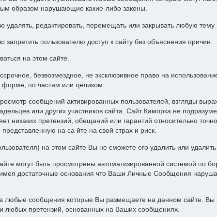
ным образом нарушающие какие-либо законы.
о удалять, редактировать, перемещать или закрывать любую тему
о запретить пользователю доступ к сайту без объяснения причин.
ваться на этом сайте.
ессрочное, безвозмездное, не эксклюзивное право на использован
 форме, по частям или целиком.
росмотр сообщений активированных пользователей, взгляды выра
адельцев или других участников сайта. Сайт Каморка не подразуме
т никаких претензий, обещаний или гарантий относительно точн
представленную на са йте на свой страх и риск.
ользователя) на этом сайте Вы не сможете его удалить или удалит
айте могут быть просмотрены автоматизированной системой по бор
а имея достаточные основания что Ваши Личные Сообщения наруш
за любые сообщения которые Вы размещаете на данном сайте. Вы 
ии любых претензий, основанных на Ваших сообщениях.