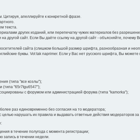
 Цитируя, апеллируйте к конкретной фразе.
артного.
м текста.
иалами других изданий, или перепечатку чужих материалов без разрешения
на другой сайт. Если Вы даёте ссылку на другой сайт - объясняйте, почему 
посетителей сайта (слишком большой размер шрифта, разнообразная и неопра
лийские буквы. Vot tak naprimer. Если у Вас нет русского шрифта, Вы может
ия (типа "все козлы");
 (типа "65r7tgu6547");
ссоциированы с форумом или администрацией форума (типа "kamorka");
более раз единовременно без согласия на то модератора;
 целью нарушать их правила и выдавать ответные действия модераторов за
:
ения в течение полугода с момента регистрации;
ю запись в течении недели.