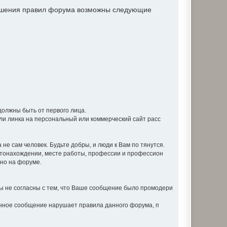
рушения правил форума возможны следующие
должны быть от первого лица.
ли линка на персональный или коммерческий сайт расс
не сам человек. Будьте добры, и люди к Вам по тянутся.
стонахождении, месте работы, профессии и профессион
вно на форуме.
 не согласны с тем, что Ваше сообщение было промодери
анное сообщение нарушает правила данного форума, п