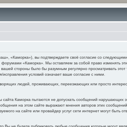
аш», «Каморка»), вы подтверждаете своё согласие со следующими 
 и форумами «Каморка». Мы оставляем за собой право изменять эт
с вашей стороны было бы разумным регулярно просматривать этот 
/исправления условий означает ваше согласие с ними.
ворящих людей, проживающих, переезжающих или просто интерес
ры сайта Каморка пытаются не допускать сообщений нарушающих э
ообщения на этом сайте выражают мнения авторов этих сообщений 
уемого на сайте или провайдер услуг сети интернет могут быть 
то Вы не будете публиковать любые сообщения которые могут явл