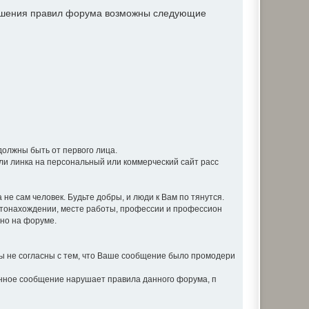
рушения правил форума возможны следующие
должны быть от первого лица.
ли линка на персональный или коммерческий сайт расс
не сам человек. Будьте добры, и люди к Вам по тянутся.
стонахождении, месте работы, профессии и профессион
вно на форуме.
 не согласны с тем, что Ваше сообщение было промодери
анное сообщение нарушает правила данного форума, п