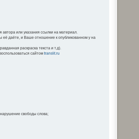
 автора или указания ссылки на материал.
Вы её даёте, и Ваше отношение к опубликованном у на
вданная раскраска текста и т.д).
е воспользоваться сайтом
translit.ru
 нарушение свободы слова;