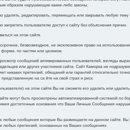
ным образом нарушающие какие-либо законы.
о удалять, редактировать, перемещать или закрывать любую тему
о запретить пользователю доступ к сайту без объяснения причин.
ваться на этом сайте.
ессрочное, безвозмездное, не эксклюзивное право на использован
 форме, по частям или целиком.
росмотр сообщений активированных пользователей, взгляды выра
адельцев или других участников сайта. Сайт Каморка не подразуме
т никаких претензий, обещаний или гарантий относительно точн
представленную на са йте на свой страх и риск.
ользователя) на этом сайте Вы не сможете его удалить или удалит
айте могут быть просмотрены автоматизированной системой по бор
а имея достаточные основания что Ваши Личные Сообщения наруш
за любые сообщения которые Вы размещаете на данном сайте. Вы 
ии любых претензий, основанных на Ваших сообщениях.