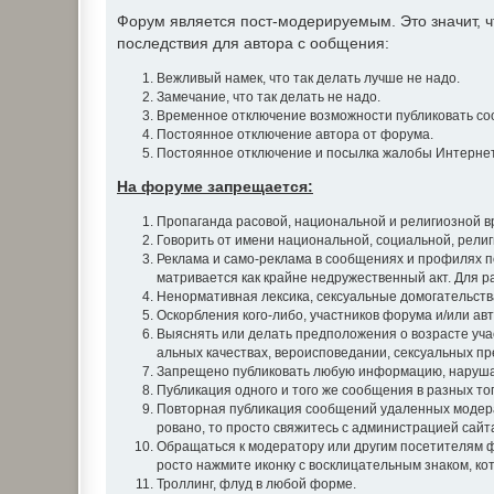
Форум является пост-модерируемым. Это значит,
последствия для автора с ообщения:
Вежливый намек, что так делать лучше не надо.
Замечание, что так делать не надо.
Временное отключение возможности публиковать со
Постоянное отключение автора от форума.
Постоянное отключение и посылка жалобы Интернет
На форуме запрещается:
Пропаганда расовой, национальной и религиозной в
Говорить от имени национальной, социальной, рели
Реклама и само-реклама в сообщениях и профилях п
матривается как крайне недружественный акт. Для 
Ненормативная лексика, сексуальные домогательства
Оскорбления кого-либо, участников форума и/или авт
Выяснять или делать предположения о возрасте уча
альных качествах, вероисповедании, сексуальных пр
Запрещено публиковать любую информацию, наруша
Публикация одного и того же сообщения в разных т
Повторная публикация сообщений удаленных модера
ровано, то просто свяжитесь с администрацией сайт
Обращаться к модератору или другим посетителям ф
росто нажмите иконку с восклицательным знаком, ко
Троллинг, флуд в любой форме.