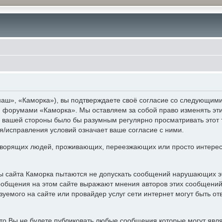
аш», «Каморка»), вы подтверждаете своё согласие со следующими 
 и форумами «Каморка». Мы оставляем за собой право изменять эт
с вашей стороны было бы разумным регулярно просматривать этот 
/исправления условий означает ваше согласие с ними.
ворящих людей, проживающих, переезжающих или просто интерес
ры сайта Каморка пытаются не допускать сообщений нарушающих э
ообщения на этом сайте выражают мнения авторов этих сообщений 
уемого на сайте или провайдер услуг сети интернет могут быть 
то Вы не будете публиковать любые сообщения которые могут явл