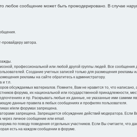
 что любое сообщение может быть промодерировано. В случае на
общения.
-провайдеру автора.
ражды.
гиозной, профессиональной или любой другой группы людей. Все сообщения 
ользователей. Создание учетных записей только для размещения рекламы и
размещения рекламы на сайте обратитесь к администратору.
 и т.п.
оров обсуждаемых материалов. Помните, Вам не нравится то, что написано, а 
стников форума, их национальной или государственной принадлежности, ме
едпочтениях и пр. Раскрывать любые их данные, не указанные ими самими я
ющую данные правила в любых сообщениях и профилях пользователя.
опиках и/или форумах запрещена.
торами запрещена. Запрещается обсуждение действий модератора. Если Вы
а через личное сообщение или email.
орума по поводу поведения отдельных участников. Если Вы считаете, что д
торая есть на каждом сообщении в форуме.