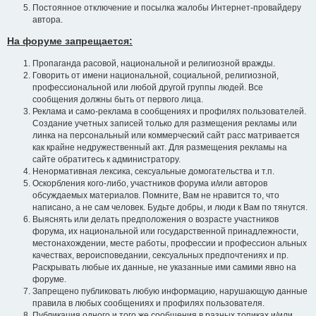
Постоянное отключение и посылка жалобы Интернет-провайдеру
автора.
На форуме запрещается:
Пропаганда расовой, национальной и религиозной вражды.
Говорить от имени национальной, социальной, религиозной,
профессиональной или любой другой группы людей. Все
сообщения должны быть от первого лица.
Реклама и само-реклама в сообщениях и профилях пользователей.
Создание учетных записей только для размещения рекламы или
линка на персональный или коммерческий сайт расс матривается
как крайне недружественный акт. Для размещения рекламы на
сайте обратитесь к администратору.
Ненормативная лексика, сексуальные домогательства и т.п.
Оскорбления кого-либо, участников форума и/или авторов
обсуждаемых материалов. Помните, Вам не нравится то, что
написано, а не сам человек. Будьте добры, и люди к Вам по тянутся.
Выяснять или делать предположения о возрасте участников
форума, их национальной или государственной принадлежности,
местонахождении, месте работы, профессии и профессион альных
качествах, вероисповедании, сексуальных предпочтениях и пр.
Раскрывать любые их данные, не указанные ими самими явно на
форуме.
Запрещено публиковать любую информацию, нарушающую данные
правила в любых сообщениях и профилях пользователя.
Публикация одного и того же сообщения в разных топиках и/или