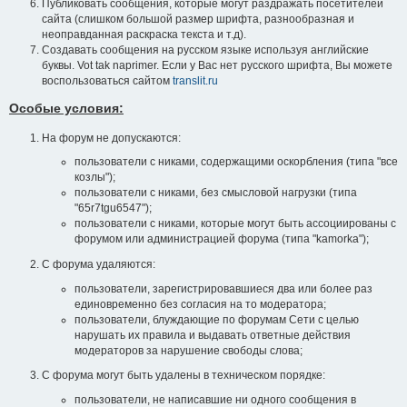
Публиковать сообщения, которые могут раздражать посетителей
сайта (слишком большой размер шрифта, разнообразная и
неоправданная раскраска текста и т.д).
Создавать сообщения на русском языке используя английские
буквы. Vot tak naprimer. Если у Вас нет русского шрифта, Вы можете
воспользоваться сайтом
translit.ru
Особые условия:
На форум не допускаются:
пользователи с никами, содержащими оскорбления (типа "все
козлы");
пользователи с никами, без смысловой нагрузки (типа
"65r7tgu6547");
пользователи с никами, которые могут быть ассоциированы с
форумом или администрацией форума (типа "kamorka");
С форума удаляются:
пользователи, зарегистрировавшиеся два или более раз
единовременно без согласия на то модератора;
пользователи, блуждающие по форумам Сети с целью
нарушать их правила и выдавать ответные действия
модераторов за нарушение свободы слова;
С форума могут быть удалены в техническом порядке:
пользователи, не написавшие ни одного сообщения в