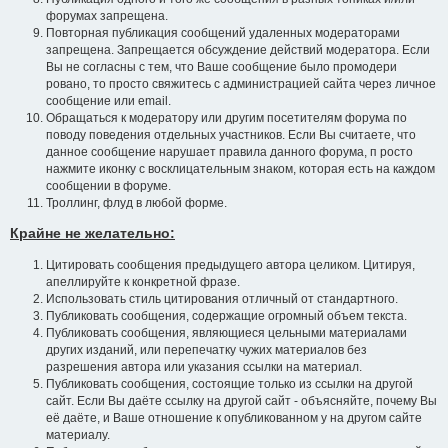
форумах запрещена.
Повторная публикация сообщений удаленных модераторами
запрещена. Запрещается обсуждение действий модератора. Если
Вы не согласны с тем, что Ваше сообщение было промодери
ровано, то просто свяжитесь с администрацией сайта через личное
сообщение или email.
Обращаться к модератору или другим посетителям форума по
поводу поведения отдельных участников. Если Вы считаете, что
данное сообщение нарушает правила данного форума, п росто
нажмите иконку с восклицательным знаком, которая есть на каждом
сообщении в форуме.
Троллинг, флуд в любой форме.
Крайне не желательно:
Цитировать сообщения предыдущего автора целиком. Цитируя,
апеллируйте к конкретной фразе.
Использовать стиль цитирования отличный от стандартного.
Публиковать сообщения, содержащие огромный объем текста.
Публиковать сообщения, являющиеся цельными материалами
других изданий, или перепечатку чужих материалов без
разрешения автора или указания ссылки на материал.
Публиковать сообщения, состоящие только из ссылки на другой
сайт. Если Вы даёте ссылку на другой сайт - объясняйте, почему Вы
её даёте, и Ваше отношение к опубликованном у на другом сайте
материалу.