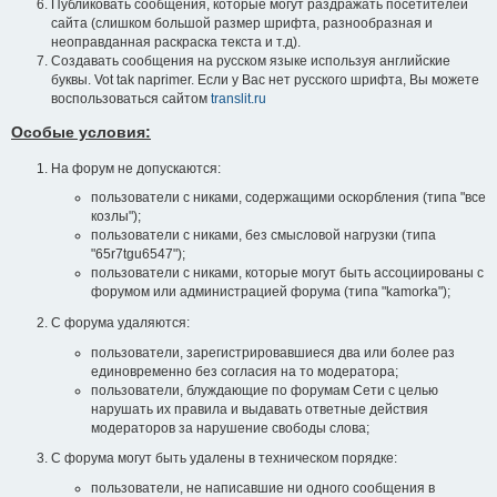
Публиковать сообщения, которые могут раздражать посетителей
сайта (слишком большой размер шрифта, разнообразная и
неоправданная раскраска текста и т.д).
Создавать сообщения на русском языке используя английские
буквы. Vot tak naprimer. Если у Вас нет русского шрифта, Вы можете
воспользоваться сайтом
translit.ru
Особые условия:
На форум не допускаются:
пользователи с никами, содержащими оскорбления (типа "все
козлы");
пользователи с никами, без смысловой нагрузки (типа
"65r7tgu6547");
пользователи с никами, которые могут быть ассоциированы с
форумом или администрацией форума (типа "kamorka");
С форума удаляются:
пользователи, зарегистрировавшиеся два или более раз
единовременно без согласия на то модератора;
пользователи, блуждающие по форумам Сети с целью
нарушать их правила и выдавать ответные действия
модераторов за нарушение свободы слова;
С форума могут быть удалены в техническом порядке:
пользователи, не написавшие ни одного сообщения в