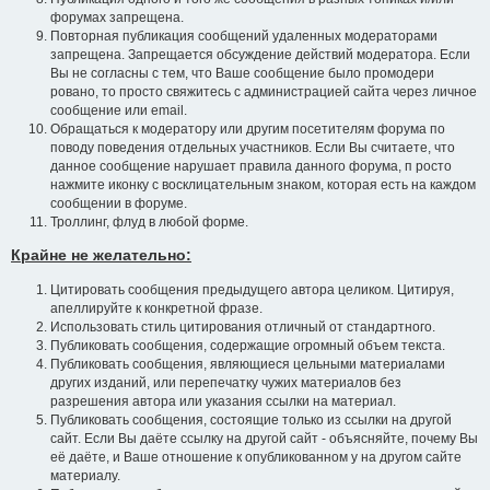
форумах запрещена.
Повторная публикация сообщений удаленных модераторами
запрещена. Запрещается обсуждение действий модератора. Если
Вы не согласны с тем, что Ваше сообщение было промодери
ровано, то просто свяжитесь с администрацией сайта через личное
сообщение или email.
Обращаться к модератору или другим посетителям форума по
поводу поведения отдельных участников. Если Вы считаете, что
данное сообщение нарушает правила данного форума, п росто
нажмите иконку с восклицательным знаком, которая есть на каждом
сообщении в форуме.
Троллинг, флуд в любой форме.
Крайне не желательно:
Цитировать сообщения предыдущего автора целиком. Цитируя,
апеллируйте к конкретной фразе.
Использовать стиль цитирования отличный от стандартного.
Публиковать сообщения, содержащие огромный объем текста.
Публиковать сообщения, являющиеся цельными материалами
других изданий, или перепечатку чужих материалов без
разрешения автора или указания ссылки на материал.
Публиковать сообщения, состоящие только из ссылки на другой
сайт. Если Вы даёте ссылку на другой сайт - объясняйте, почему Вы
её даёте, и Ваше отношение к опубликованном у на другом сайте
материалу.