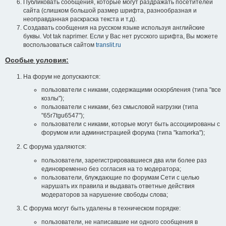
Публиковать сообщения, которые могут раздражать посетителей
сайта (слишком большой размер шрифта, разнообразная и
неоправданная раскраска текста и т.д).
Создавать сообщения на русском языке используя английские
буквы. Vot tak naprimer. Если у Вас нет русского шрифта, Вы можете
воспользоваться сайтом
translit.ru
Особые условия:
На форум не допускаются:
пользователи с никами, содержащими оскорбления (типа "все
козлы");
пользователи с никами, без смысловой нагрузки (типа
"65r7tgu6547");
пользователи с никами, которые могут быть ассоциированы с
форумом или администрацией форума (типа "kamorka");
С форума удаляются:
пользователи, зарегистрировавшиеся два или более раз
единовременно без согласия на то модератора;
пользователи, блуждающие по форумам Сети с целью
нарушать их правила и выдавать ответные действия
модераторов за нарушение свободы слова;
С форума могут быть удалены в техническом порядке:
пользователи, не написавшие ни одного сообщения в