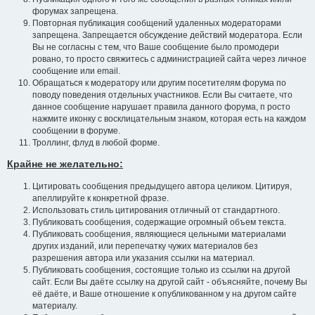
форумах запрещена.
Повторная публикация сообщений удаленных модераторами
запрещена. Запрещается обсуждение действий модератора. Если
Вы не согласны с тем, что Ваше сообщение было промодери
ровано, то просто свяжитесь с администрацией сайта через личное
сообщение или email.
Обращаться к модератору или другим посетителям форума по
поводу поведения отдельных участников. Если Вы считаете, что
данное сообщение нарушает правила данного форума, п росто
нажмите иконку с восклицательным знаком, которая есть на каждом
сообщении в форуме.
Троллинг, флуд в любой форме.
Крайне не желательно:
Цитировать сообщения предыдущего автора целиком. Цитируя,
апеллируйте к конкретной фразе.
Использовать стиль цитирования отличный от стандартного.
Публиковать сообщения, содержащие огромный объем текста.
Публиковать сообщения, являющиеся цельными материалами
других изданий, или перепечатку чужих материалов без
разрешения автора или указания ссылки на материал.
Публиковать сообщения, состоящие только из ссылки на другой
сайт. Если Вы даёте ссылку на другой сайт - объясняйте, почему Вы
её даёте, и Ваше отношение к опубликованном у на другом сайте
материалу.