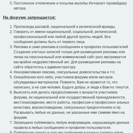
Постоянное отключение и посылка жалобы Интернет-провайдеру
автора.
На форуме запрещается:
Пропаганда расовой, национальной и религиозной вражды.
Говорить от имени национальной, социальной, религиозной,
профессиональной или любой другой группы людей. Все
сообщения должны быть от первого лица.
Реклама и само-реклама в сообщениях и профилях пользователей.
Создание учетных записей только для размещения рекламы или
линка на персональный или коммерческий сайт расс матривается
как крайне недружественный акт. Для размещения рекламы на
сайте обратитесь к администратору.
Ненормативная лексика, сексуальные домогательства и т.п.
Оскорбления кого-либо, участников форума и/или авторов
обсуждаемых материалов. Помните, Вам не нравится то, что
написано, а не сам человек. Будьте добры, и люди к Вам по тянутся.
Выяснять или делать предположения о возрасте участников
форума, их национальной или государственной принадлежности,
местонахождении, месте работы, профессии и профессион альных
качествах, вероисповедании, сексуальных предпочтениях и пр.
Раскрывать любые их данные, не указанные ими самими явно на
форуме.
Запрещено публиковать любую информацию, нарушающую данные
правила в любых сообщениях и профилях пользователя.
Публикация одного и того же сообщения в разных топиках и/или