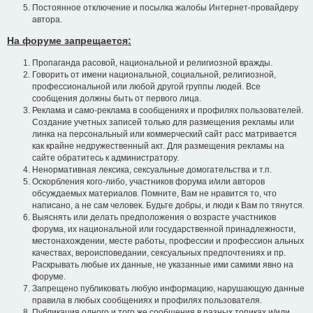
Постоянное отключение и посылка жалобы Интернет-провайдеру
автора.
На форуме запрещается:
Пропаганда расовой, национальной и религиозной вражды.
Говорить от имени национальной, социальной, религиозной,
профессиональной или любой другой группы людей. Все
сообщения должны быть от первого лица.
Реклама и само-реклама в сообщениях и профилях пользователей.
Создание учетных записей только для размещения рекламы или
линка на персональный или коммерческий сайт расс матривается
как крайне недружественный акт. Для размещения рекламы на
сайте обратитесь к администратору.
Ненормативная лексика, сексуальные домогательства и т.п.
Оскорбления кого-либо, участников форума и/или авторов
обсуждаемых материалов. Помните, Вам не нравится то, что
написано, а не сам человек. Будьте добры, и люди к Вам по тянутся.
Выяснять или делать предположения о возрасте участников
форума, их национальной или государственной принадлежности,
местонахождении, месте работы, профессии и профессион альных
качествах, вероисповедании, сексуальных предпочтениях и пр.
Раскрывать любые их данные, не указанные ими самими явно на
форуме.
Запрещено публиковать любую информацию, нарушающую данные
правила в любых сообщениях и профилях пользователя.
Публикация одного и того же сообщения в разных топиках и/или