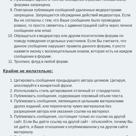
форумах запрещена.
Повторная публикация сообщений удаленных модераторами
запрещена. Запрещается обсуждение действий модератора. Если
Вы не согласны с тем, что Ваше сообщение было промодери
ровано, то просто свяжитесь с администрацией сайта через личное
сообщение или email.
Обращаться к модератору или другим посетителям форума по
поводу поведения отдельных участников. Если Вы считаете, что
данное сообщение нарушает правила данного форума, п росто
нажмите иконку с восклицательным знаком, которая есть на каждом
сообщении в форуме.
Троллинг, флуд в любой форме.
Крайне не желательно:
Цитировать сообщения предыдущего автора целиком. Цитируя,
апеллируйте к конкретной фразе.
Использовать стиль цитирования отличный от стандартного.
Публиковать сообщения, содержащие огромный объем текста.
Публиковать сообщения, являющиеся цельными материалами
других изданий, или перепечатку чужих материалов без
разрешения автора или указания ссылки на материал.
Публиковать сообщения, состоящие только из ссылки на другой
сайт. Если Вы даёте ссылку на другой сайт - объясняйте, почему Вы
её даёте, и Ваше отношение к опубликованном у на другом сайте
материалу.