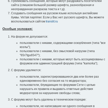
Публиковать сообщения, которые могут раздражать посетителей
сайта (слишком большой размер шрифта, разнообразная и
неоправданная раскраска текста и т.д).
Создавать сообщения на русском языке используя английские
буквы. Vot tak naprimer. Если у Вас нет русского шрифта, Вы можете
воспользоваться сайтом
translit.ru
Особые условия:
На форум не допускаются:
пользователи с никами, содержащими оскорбления (типа "все
козлы");
пользователи с никами, без смысловой нагрузки (типа
"65r7tgu6547");
пользователи с никами, которые могут быть ассоциированы с
форумом или администрацией форума (типа "kamorka");
С форума удаляются:
пользователи, зарегистрировавшиеся два или более раз
единовременно без согласия на то модератора;
пользователи, блуждающие по форумам Сети с целью
нарушать их правила и выдавать ответные действия
модераторов за нарушение свободы слова;
С форума могут быть удалены в техническом порядке:
пользователи, не написавшие ни одного сообщения в