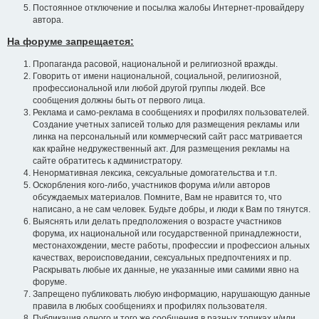
Постоянное отключение и посылка жалобы Интернет-провайдеру
автора.
На форуме запрещается:
Пропаганда расовой, национальной и религиозной вражды.
Говорить от имени национальной, социальной, религиозной,
профессиональной или любой другой группы людей. Все
сообщения должны быть от первого лица.
Реклама и само-реклама в сообщениях и профилях пользователей.
Создание учетных записей только для размещения рекламы или
линка на персональный или коммерческий сайт расс матривается
как крайне недружественный акт. Для размещения рекламы на
сайте обратитесь к администратору.
Ненормативная лексика, сексуальные домогательства и т.п.
Оскорбления кого-либо, участников форума и/или авторов
обсуждаемых материалов. Помните, Вам не нравится то, что
написано, а не сам человек. Будьте добры, и люди к Вам по тянутся.
Выяснять или делать предположения о возрасте участников
форума, их национальной или государственной принадлежности,
местонахождении, месте работы, профессии и профессион альных
качествах, вероисповедании, сексуальных предпочтениях и пр.
Раскрывать любые их данные, не указанные ими самими явно на
форуме.
Запрещено публиковать любую информацию, нарушающую данные
правила в любых сообщениях и профилях пользователя.
Публикация одного и того же сообщения в разных топиках и/или