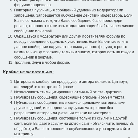
форумах запрещена.
Повторная публикация сообщений удаленных модераторами
запрещена. Запрещается обсуждение действий модератора. Если
Вы не согласны с тем, что Ваше сообщение было промодери
ровано, то просто свяжитесь с администрацией сайта через личное
сообщение или email.
Обращаться к модератору или другим посетителям форума по
поводу поведения отдельных участников. Если Вы считаете, что
данное сообщение нарушает правила данного форума, п росто
нажмите иконку с восклицательным знаком, которая есть на каждом
сообщении в форуме.
Троллинг, флуд в любой форме.
Крайне не желательно:
Цитировать сообщения предыдущего автора целиком. Цитируя,
апеллируйте к конкретной фразе.
Использовать стиль цитирования отличный от стандартного.
Публиковать сообщения, содержащие огромный объем текста.
Публиковать сообщения, являющиеся цельными материалами
других изданий, или перепечатку чужих материалов без
разрешения автора или указания ссылки на материал.
Публиковать сообщения, состоящие только из ссылки на другой
сайт. Если Вы даёте ссылку на другой сайт - объясняйте, почему Вы
её даёте, и Ваше отношение к опубликованном у на другом сайте
материалу.