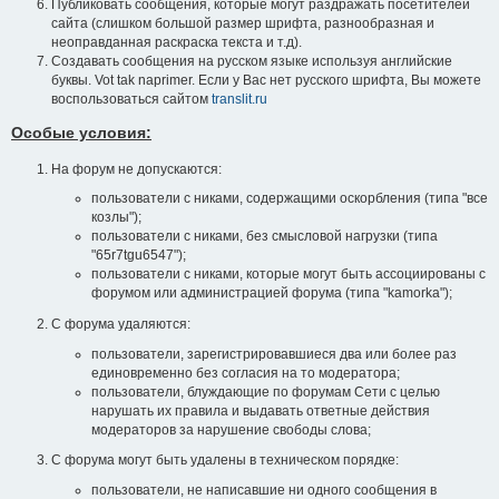
Публиковать сообщения, которые могут раздражать посетителей
сайта (слишком большой размер шрифта, разнообразная и
неоправданная раскраска текста и т.д).
Создавать сообщения на русском языке используя английские
буквы. Vot tak naprimer. Если у Вас нет русского шрифта, Вы можете
воспользоваться сайтом
translit.ru
Особые условия:
На форум не допускаются:
пользователи с никами, содержащими оскорбления (типа "все
козлы");
пользователи с никами, без смысловой нагрузки (типа
"65r7tgu6547");
пользователи с никами, которые могут быть ассоциированы с
форумом или администрацией форума (типа "kamorka");
С форума удаляются:
пользователи, зарегистрировавшиеся два или более раз
единовременно без согласия на то модератора;
пользователи, блуждающие по форумам Сети с целью
нарушать их правила и выдавать ответные действия
модераторов за нарушение свободы слова;
С форума могут быть удалены в техническом порядке:
пользователи, не написавшие ни одного сообщения в