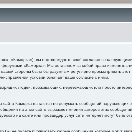
аш», «Каморка»), вы подтверждаете своё согласие со следующими 
 и форумами «Каморка». Мы оставляем за собой право изменять эт
с вашей стороны было бы разумным регулярно просматривать этот 
/исправления условий означает ваше согласие с ними.
ворящих людей, проживающих, переезжающих или просто интерес
ры сайта Каморка пытаются не допускать сообщений нарушающих э
ообщения на этом сайте выражают мнения авторов этих сообщений 
уемого на сайте или провайдер услуг сети интернет могут быть 
то Вы не будете публиковать любые сообщения которые могут явл