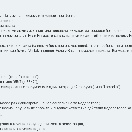
 Цитируя, апеллируйте к конкретной фразе.
артного.
м текста.
иалами других изданий, или перепечатку чужих материалов без разрешения
на другой сайт. Если Вы даёте ссылку на другой сайт - объясняйте, почему 
посетителей сайта (слишком большой размер шрифта, разнообразная и неопра
лийские буквы. Vot tak naprimer. Если у Вас нет русского шрифта, Вы может
ия (типа "все козлы");
 (типа "65r7tgu6547");
ссоциированы с форумом или администрацией форума (типа "kamorka");
более раз единовременно без согласия на то модератора;
 целью нарушать их правила и выдавать ответные действия модераторов за
:
ения в течение полугода с момента регистрации;
ю запись в течении недели.