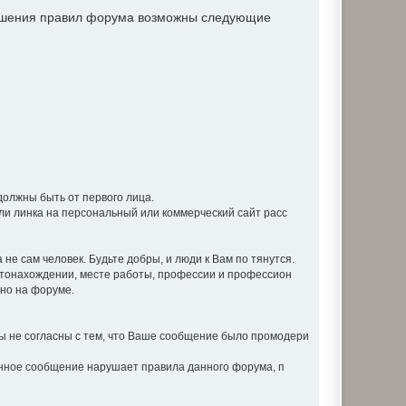
рушения правил форума возможны следующие
должны быть от первого лица.
ли линка на персональный или коммерческий сайт расс
не сам человек. Будьте добры, и люди к Вам по тянутся.
стонахождении, месте работы, профессии и профессион
вно на форуме.
 не согласны с тем, что Ваше сообщение было промодери
анное сообщение нарушает правила данного форума, п