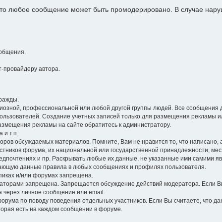
 что любое сообщение может быть промодерировано. В случае на
общения.
-провайдеру автора.
ражды.
гиозной, профессиональной или любой другой группы людей. Все сообщения 
ользователей. Создание учетных записей только для размещения рекламы и
размещения рекламы на сайте обратитесь к администратору.
 и т.п.
оров обсуждаемых материалов. Помните, Вам не нравится то, что написано, а 
стников форума, их национальной или государственной принадлежности, ме
едпочтениях и пр. Раскрывать любые их данные, не указанные ими самими я
ющую данные правила в любых сообщениях и профилях пользователя.
опиках и/или форумах запрещена.
торами запрещена. Запрещается обсуждение действий модератора. Если Вы
а через личное сообщение или email.
орума по поводу поведения отдельных участников. Если Вы считаете, что д
торая есть на каждом сообщении в форуме.