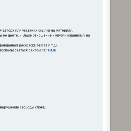
 автора или указания ссылки на материал.
Вы её даёте, и Ваше отношение к опубликованном у на
вданная раскраска текста и т.д).
е воспользоваться сайтом
translit.ru
 нарушение свободы слова;