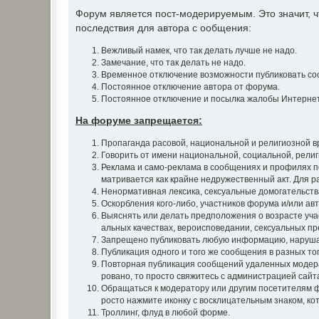
Форум является пост-модерируемым. Это значит,
последствия для автора с ообщения:
Вежливый намек, что так делать лучше не надо.
Замечание, что так делать не надо.
Временное отключение возможности публиковать со
Постоянное отключение автора от форума.
Постоянное отключение и посылка жалобы Интернет
На форуме запрещается:
Пропаганда расовой, национальной и религиозной в
Говорить от имени национальной, социальной, рели
Реклама и само-реклама в сообщениях и профилях п
матривается как крайне недружественный акт. Для 
Ненормативная лексика, сексуальные домогательства
Оскорбления кого-либо, участников форума и/или авт
Выяснять или делать предположения о возрасте уча
альных качествах, вероисповедании, сексуальных пр
Запрещено публиковать любую информацию, наруша
Публикация одного и того же сообщения в разных т
Повторная публикация сообщений удаленных модера
ровано, то просто свяжитесь с администрацией сайт
Обращаться к модератору или другим посетителям ф
росто нажмите иконку с восклицательным знаком, ко
Троллинг, флуд в любой форме.