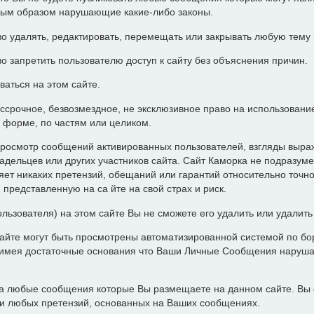
ным образом нарушающие какие-либо законы.
о удалять, редактировать, перемещать или закрывать любую тему
о запретить пользователю доступ к сайту без объяснения причин.
ваться на этом сайте.
ессрочное, безвозмездное, не эксклюзивное право на использован
 форме, по частям или целиком.
росмотр сообщений активированных пользователей, взгляды выра
адельцев или других участников сайта. Сайт Каморка не подразуме
т никаких претензий, обещаний или гарантий относительно точн
представленную на са йте на свой страх и риск.
ользователя) на этом сайте Вы не сможете его удалить или удалит
айте могут быть просмотрены автоматизированной системой по бор
а имея достаточные основания что Ваши Личные Сообщения наруш
за любые сообщения которые Вы размещаете на данном сайте. Вы 
ии любых претензий, основанных на Ваших сообщениях.