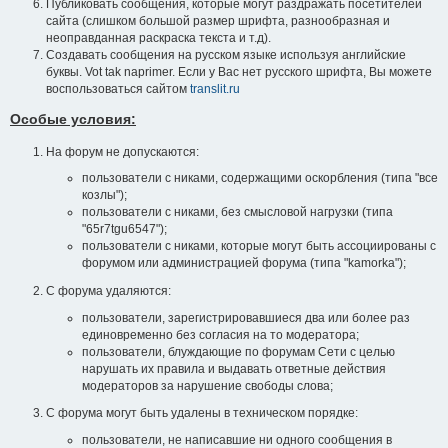
Публиковать сообщения, которые могут раздражать посетителей
сайта (слишком большой размер шрифта, разнообразная и
неоправданная раскраска текста и т.д).
Создавать сообщения на русском языке используя английские
буквы. Vot tak naprimer. Если у Вас нет русского шрифта, Вы можете
воспользоваться сайтом
translit.ru
Особые условия:
На форум не допускаются:
пользователи с никами, содержащими оскорбления (типа "все
козлы");
пользователи с никами, без смысловой нагрузки (типа
"65r7tgu6547");
пользователи с никами, которые могут быть ассоциированы с
форумом или администрацией форума (типа "kamorka");
С форума удаляются:
пользователи, зарегистрировавшиеся два или более раз
единовременно без согласия на то модератора;
пользователи, блуждающие по форумам Сети с целью
нарушать их правила и выдавать ответные действия
модераторов за нарушение свободы слова;
С форума могут быть удалены в техническом порядке:
пользователи, не написавшие ни одного сообщения в