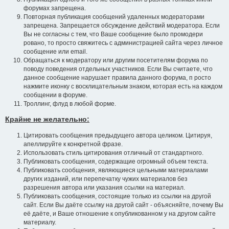
форумах запрещена.
Повторная публикация сообщений удаленных модераторами
запрещена. Запрещается обсуждение действий модератора. Если
Вы не согласны с тем, что Ваше сообщение было промодери
ровано, то просто свяжитесь с администрацией сайта через личное
сообщение или email.
Обращаться к модератору или другим посетителям форума по
поводу поведения отдельных участников. Если Вы считаете, что
данное сообщение нарушает правила данного форума, п росто
нажмите иконку с восклицательным знаком, которая есть на каждом
сообщении в форуме.
Троллинг, флуд в любой форме.
Крайне не желательно:
Цитировать сообщения предыдущего автора целиком. Цитируя,
апеллируйте к конкретной фразе.
Использовать стиль цитирования отличный от стандартного.
Публиковать сообщения, содержащие огромный объем текста.
Публиковать сообщения, являющиеся цельными материалами
других изданий, или перепечатку чужих материалов без
разрешения автора или указания ссылки на материал.
Публиковать сообщения, состоящие только из ссылки на другой
сайт. Если Вы даёте ссылку на другой сайт - объясняйте, почему Вы
её даёте, и Ваше отношение к опубликованном у на другом сайте
материалу.