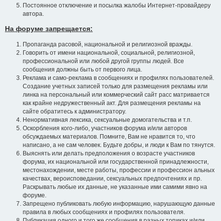
Постоянное отключение и посылка жалобы Интернет-провайдеру
автора.
На форуме запрещается:
Пропаганда расовой, национальной и религиозной вражды.
Говорить от имени национальной, социальной, религиозной,
профессиональной или любой другой группы людей. Все
сообщения должны быть от первого лица.
Реклама и само-реклама в сообщениях и профилях пользователей.
Создание учетных записей только для размещения рекламы или
линка на персональный или коммерческий сайт расс матривается
как крайне недружественный акт. Для размещения рекламы на
сайте обратитесь к администратору.
Ненормативная лексика, сексуальные домогательства и т.п.
Оскорбления кого-либо, участников форума и/или авторов
обсуждаемых материалов. Помните, Вам не нравится то, что
написано, а не сам человек. Будьте добры, и люди к Вам по тянутся.
Выяснять или делать предположения о возрасте участников
форума, их национальной или государственной принадлежности,
местонахождении, месте работы, профессии и профессион альных
качествах, вероисповедании, сексуальных предпочтениях и пр.
Раскрывать любые их данные, не указанные ими самими явно на
форуме.
Запрещено публиковать любую информацию, нарушающую данные
правила в любых сообщениях и профилях пользователя.
Публикация одного и того же сообщения в разных топиках и/или