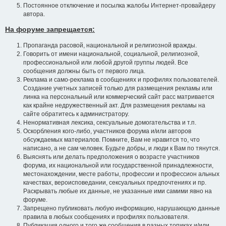
Постоянное отключение и посылка жалобы Интернет-провайдеру
автора.
На форуме запрещается:
Пропаганда расовой, национальной и религиозной вражды.
Говорить от имени национальной, социальной, религиозной,
профессиональной или любой другой группы людей. Все
сообщения должны быть от первого лица.
Реклама и само-реклама в сообщениях и профилях пользователей.
Создание учетных записей только для размещения рекламы или
линка на персональный или коммерческий сайт расс матривается
как крайне недружественный акт. Для размещения рекламы на
сайте обратитесь к администратору.
Ненормативная лексика, сексуальные домогательства и т.п.
Оскорбления кого-либо, участников форума и/или авторов
обсуждаемых материалов. Помните, Вам не нравится то, что
написано, а не сам человек. Будьте добры, и люди к Вам по тянутся.
Выяснять или делать предположения о возрасте участников
форума, их национальной или государственной принадлежности,
местонахождении, месте работы, профессии и профессион альных
качествах, вероисповедании, сексуальных предпочтениях и пр.
Раскрывать любые их данные, не указанные ими самими явно на
форуме.
Запрещено публиковать любую информацию, нарушающую данные
правила в любых сообщениях и профилях пользователя.
Публикация одного и того же сообщения в разных топиках и/или