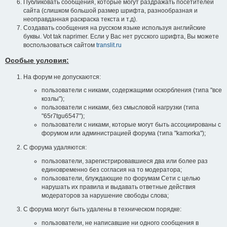
Публиковать сообщения, которые могут раздражать посетителей
сайта (слишком большой размер шрифта, разнообразная и
неоправданная раскраска текста и т.д).
Создавать сообщения на русском языке используя английские
буквы. Vot tak naprimer. Если у Вас нет русского шрифта, Вы можете
воспользоваться сайтом
translit.ru
Особые условия:
На форум не допускаются:
пользователи с никами, содержащими оскорбления (типа "все
козлы");
пользователи с никами, без смысловой нагрузки (типа
"65r7tgu6547");
пользователи с никами, которые могут быть ассоциированы с
форумом или администрацией форума (типа "kamorka");
С форума удаляются:
пользователи, зарегистрировавшиеся два или более раз
единовременно без согласия на то модератора;
пользователи, блуждающие по форумам Сети с целью
нарушать их правила и выдавать ответные действия
модераторов за нарушение свободы слова;
С форума могут быть удалены в техническом порядке:
пользователи, не написавшие ни одного сообщения в