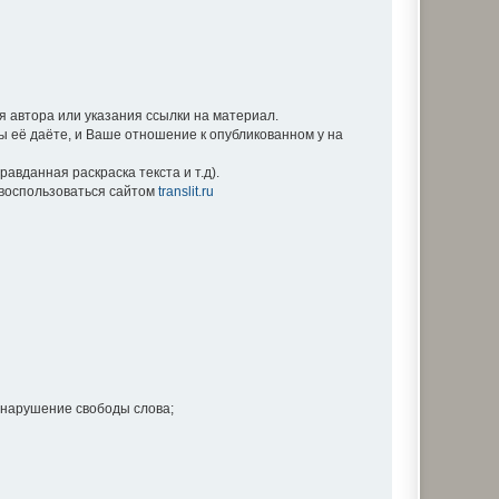
 автора или указания ссылки на материал.
Вы её даёте, и Ваше отношение к опубликованном у на
вданная раскраска текста и т.д).
е воспользоваться сайтом
translit.ru
 нарушение свободы слова;