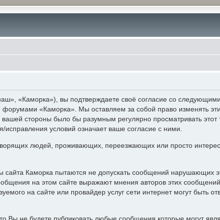
аш», «Каморка»), вы подтверждаете своё согласие со следующими 
 и форумами «Каморка». Мы оставляем за собой право изменять эт
с вашей стороны было бы разумным регулярно просматривать этот 
/исправления условий означает ваше согласие с ними.
ворящих людей, проживающих, переезжающих или просто интерес
ры сайта Каморка пытаются не допускать сообщений нарушающих э
ообщения на этом сайте выражают мнения авторов этих сообщений 
уемого на сайте или провайдер услуг сети интернет могут быть 
то Вы не будете публиковать любые сообщения которые могут явл