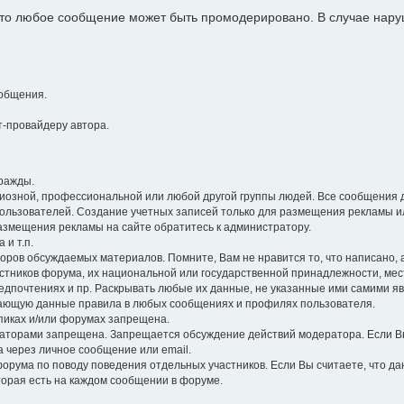
 что любое сообщение может быть промодерировано. В случае на
общения.
-провайдеру автора.
ражды.
гиозной, профессиональной или любой другой группы людей. Все сообщения 
ользователей. Создание учетных записей только для размещения рекламы и
размещения рекламы на сайте обратитесь к администратору.
 и т.п.
оров обсуждаемых материалов. Помните, Вам не нравится то, что написано, а 
стников форума, их национальной или государственной принадлежности, ме
едпочтениях и пр. Раскрывать любые их данные, не указанные ими самими я
ющую данные правила в любых сообщениях и профилях пользователя.
опиках и/или форумах запрещена.
торами запрещена. Запрещается обсуждение действий модератора. Если Вы
а через личное сообщение или email.
орума по поводу поведения отдельных участников. Если Вы считаете, что д
торая есть на каждом сообщении в форуме.