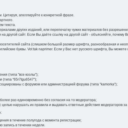
 Цитируя, апеллируйте к конкретной фразе.
артного.
м текста.
иалами других изданий, или перепечатку чужих материалов без разрешения
на другой сайт. Если Вы даёте ссылку на другой сайт - объясняйте, почему 
посетителей сайта (слишком большой размер шрифта, разнообразная и неопра
лийские буквы. Vot tak naprimer. Если у Вас нет русского шрифта, Вы может
ия (типа "все козлы");
 (типа "65r7tgu6547");
ссоциированы с форумом или администрацией форума (типа "kamorka");
более раз единовременно без согласия на то модератора;
 целью нарушать их правила и выдавать ответные действия модераторов за
:
ения в течение полугода с момента регистрации;
ю запись в течении недели.