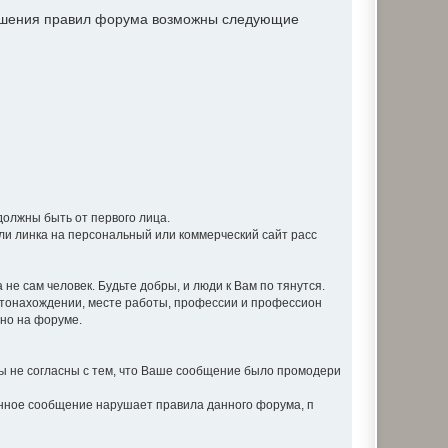
рушения правил форума возможны следующие
должны быть от первого лица.
ли линка на персональный или коммерческий сайт расс
не сам человек. Будьте добры, и люди к Вам по тянутся.
стонахождении, месте работы, профессии и профессион
вно на форуме.
 не согласны с тем, что Ваше сообщение было промодери
анное сообщение нарушает правила данного форума, п