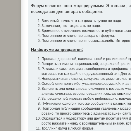
Форум является пост-модерируемым. Это значит,
последствия для автора с ообщения:
Вежливый намек, что так делать лучше не надо.
Замечание, что так делать не надо.
Временное отключение возможности публиковать со
Постоянное отключение автора от форума.
Постоянное отключение и посылка жалобы Интернет
На форуме запрещается:
Пропаганда расовой, национальной и религиозной в
Говорить от имени национальной, социальной, рели
Реклама и само-реклама в сообщениях и профилях п
матривается как крайне недружественный акт. Для 
Ненормативная лексика, сексуальные домогательства
Оскорбления кого-либо, участников форума и/или авт
Выяснять или делать предположения о возрасте уча
альных качествах, вероисповедании, сексуальных пр
Запрещено публиковать любую информацию, наруша
Публикация одного и того же сообщения в разных т
Повторная публикация сообщений удаленных модера
ровано, то просто свяжитесь с администрацией сайт
Обращаться к модератору или другим посетителям ф
росто нажмите иконку с восклицательным знаком, ко
Троллинг, флуд в любой форме.