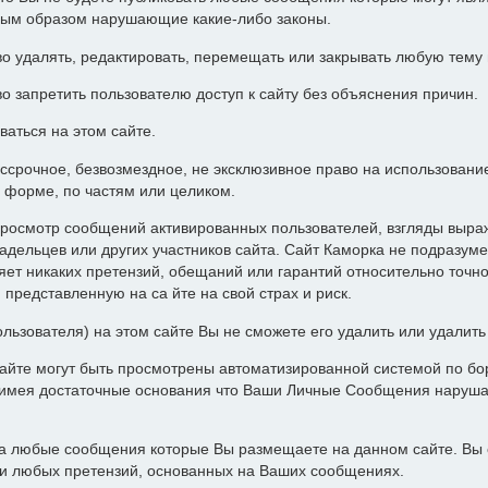
ным образом нарушающие какие-либо законы.
о удалять, редактировать, перемещать или закрывать любую тему
о запретить пользователю доступ к сайту без объяснения причин.
ваться на этом сайте.
ессрочное, безвозмездное, не эксклюзивное право на использован
 форме, по частям или целиком.
росмотр сообщений активированных пользователей, взгляды выра
адельцев или других участников сайта. Сайт Каморка не подразуме
т никаких претензий, обещаний или гарантий относительно точн
представленную на са йте на свой страх и риск.
ользователя) на этом сайте Вы не сможете его удалить или удалит
айте могут быть просмотрены автоматизированной системой по бор
а имея достаточные основания что Ваши Личные Сообщения наруш
за любые сообщения которые Вы размещаете на данном сайте. Вы 
ии любых претензий, основанных на Ваших сообщениях.