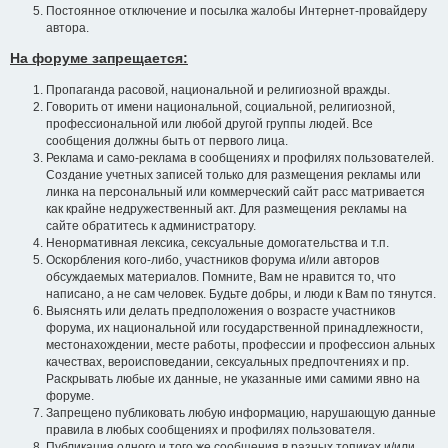
Постоянное отключение и посылка жалобы Интернет-провайдеру
автора.
На форуме запрещается:
Пропаганда расовой, национальной и религиозной вражды.
Говорить от имени национальной, социальной, религиозной,
профессиональной или любой другой группы людей. Все
сообщения должны быть от первого лица.
Реклама и само-реклама в сообщениях и профилях пользователей.
Создание учетных записей только для размещения рекламы или
линка на персональный или коммерческий сайт расс матривается
как крайне недружественный акт. Для размещения рекламы на
сайте обратитесь к администратору.
Ненормативная лексика, сексуальные домогательства и т.п.
Оскорбления кого-либо, участников форума и/или авторов
обсуждаемых материалов. Помните, Вам не нравится то, что
написано, а не сам человек. Будьте добры, и люди к Вам по тянутся.
Выяснять или делать предположения о возрасте участников
форума, их национальной или государственной принадлежности,
местонахождении, месте работы, профессии и профессион альных
качествах, вероисповедании, сексуальных предпочтениях и пр.
Раскрывать любые их данные, не указанные ими самими явно на
форуме.
Запрещено публиковать любую информацию, нарушающую данные
правила в любых сообщениях и профилях пользователя.
Публикация одного и того же сообщения в разных топиках и/или