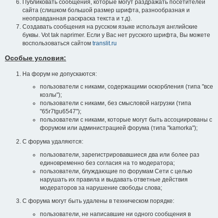
Публиковать сообщения, которые могут раздражать посетителей
сайта (слишком большой размер шрифта, разнообразная и
неоправданная раскраска текста и т.д).
Создавать сообщения на русском языке используя английские
буквы. Vot tak naprimer. Если у Вас нет русского шрифта, Вы можете
воспользоваться сайтом
translit.ru
Особые условия:
На форум не допускаются:
пользователи с никами, содержащими оскорбления (типа "все
козлы");
пользователи с никами, без смысловой нагрузки (типа
"65r7tgu6547");
пользователи с никами, которые могут быть ассоциированы с
форумом или администрацией форума (типа "kamorka");
С форума удаляются:
пользователи, зарегистрировавшиеся два или более раз
единовременно без согласия на то модератора;
пользователи, блуждающие по форумам Сети с целью
нарушать их правила и выдавать ответные действия
модераторов за нарушение свободы слова;
С форума могут быть удалены в техническом порядке:
пользователи, не написавшие ни одного сообщения в