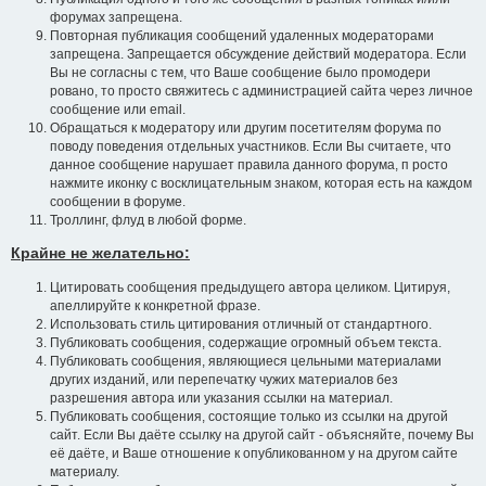
форумах запрещена.
Повторная публикация сообщений удаленных модераторами
запрещена. Запрещается обсуждение действий модератора. Если
Вы не согласны с тем, что Ваше сообщение было промодери
ровано, то просто свяжитесь с администрацией сайта через личное
сообщение или email.
Обращаться к модератору или другим посетителям форума по
поводу поведения отдельных участников. Если Вы считаете, что
данное сообщение нарушает правила данного форума, п росто
нажмите иконку с восклицательным знаком, которая есть на каждом
сообщении в форуме.
Троллинг, флуд в любой форме.
Крайне не желательно:
Цитировать сообщения предыдущего автора целиком. Цитируя,
апеллируйте к конкретной фразе.
Использовать стиль цитирования отличный от стандартного.
Публиковать сообщения, содержащие огромный объем текста.
Публиковать сообщения, являющиеся цельными материалами
других изданий, или перепечатку чужих материалов без
разрешения автора или указания ссылки на материал.
Публиковать сообщения, состоящие только из ссылки на другой
сайт. Если Вы даёте ссылку на другой сайт - объясняйте, почему Вы
её даёте, и Ваше отношение к опубликованном у на другом сайте
материалу.