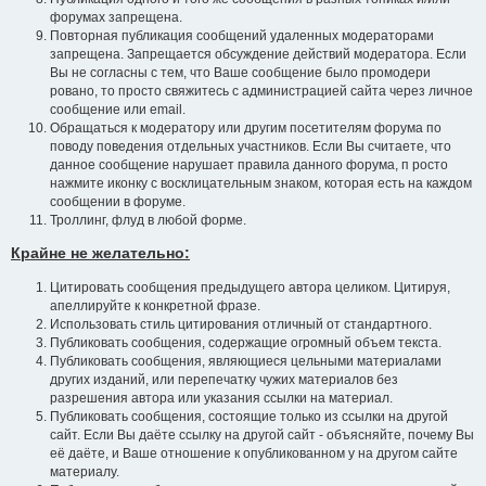
форумах запрещена.
Повторная публикация сообщений удаленных модераторами
запрещена. Запрещается обсуждение действий модератора. Если
Вы не согласны с тем, что Ваше сообщение было промодери
ровано, то просто свяжитесь с администрацией сайта через личное
сообщение или email.
Обращаться к модератору или другим посетителям форума по
поводу поведения отдельных участников. Если Вы считаете, что
данное сообщение нарушает правила данного форума, п росто
нажмите иконку с восклицательным знаком, которая есть на каждом
сообщении в форуме.
Троллинг, флуд в любой форме.
Крайне не желательно:
Цитировать сообщения предыдущего автора целиком. Цитируя,
апеллируйте к конкретной фразе.
Использовать стиль цитирования отличный от стандартного.
Публиковать сообщения, содержащие огромный объем текста.
Публиковать сообщения, являющиеся цельными материалами
других изданий, или перепечатку чужих материалов без
разрешения автора или указания ссылки на материал.
Публиковать сообщения, состоящие только из ссылки на другой
сайт. Если Вы даёте ссылку на другой сайт - объясняйте, почему Вы
её даёте, и Ваше отношение к опубликованном у на другом сайте
материалу.