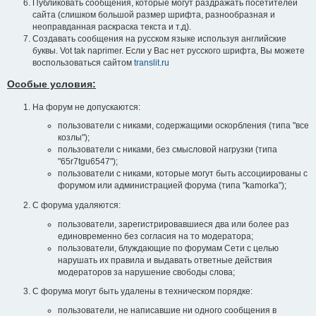
Публиковать сообщения, которые могут раздражать посетителей
сайта (слишком большой размер шрифта, разнообразная и
неоправданная раскраска текста и т.д).
Создавать сообщения на русском языке используя английские
буквы. Vot tak naprimer. Если у Вас нет русского шрифта, Вы можете
воспользоваться сайтом
translit.ru
Особые условия:
На форум не допускаются:
пользователи с никами, содержащими оскорбления (типа "все
козлы");
пользователи с никами, без смысловой нагрузки (типа
"65r7tgu6547");
пользователи с никами, которые могут быть ассоциированы с
форумом или администрацией форума (типа "kamorka");
С форума удаляются:
пользователи, зарегистрировавшиеся два или более раз
единовременно без согласия на то модератора;
пользователи, блуждающие по форумам Сети с целью
нарушать их правила и выдавать ответные действия
модераторов за нарушение свободы слова;
С форума могут быть удалены в техническом порядке:
пользователи, не написавшие ни одного сообщения в