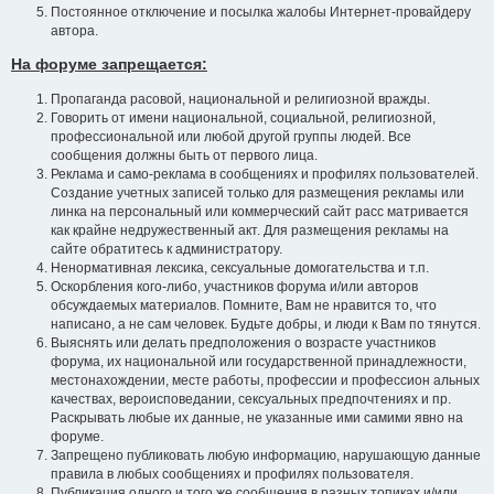
Постоянное отключение и посылка жалобы Интернет-провайдеру
автора.
На форуме запрещается:
Пропаганда расовой, национальной и религиозной вражды.
Говорить от имени национальной, социальной, религиозной,
профессиональной или любой другой группы людей. Все
сообщения должны быть от первого лица.
Реклама и само-реклама в сообщениях и профилях пользователей.
Создание учетных записей только для размещения рекламы или
линка на персональный или коммерческий сайт расс матривается
как крайне недружественный акт. Для размещения рекламы на
сайте обратитесь к администратору.
Ненормативная лексика, сексуальные домогательства и т.п.
Оскорбления кого-либо, участников форума и/или авторов
обсуждаемых материалов. Помните, Вам не нравится то, что
написано, а не сам человек. Будьте добры, и люди к Вам по тянутся.
Выяснять или делать предположения о возрасте участников
форума, их национальной или государственной принадлежности,
местонахождении, месте работы, профессии и профессион альных
качествах, вероисповедании, сексуальных предпочтениях и пр.
Раскрывать любые их данные, не указанные ими самими явно на
форуме.
Запрещено публиковать любую информацию, нарушающую данные
правила в любых сообщениях и профилях пользователя.
Публикация одного и того же сообщения в разных топиках и/или