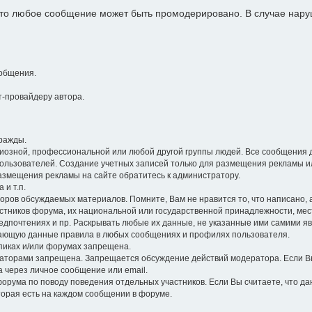
 что любое сообщение может быть промодерировано. В случае на
общения.
-провайдеру автора.
ражды.
гиозной, профессиональной или любой другой группы людей. Все сообщения 
ользователей. Создание учетных записей только для размещения рекламы и
размещения рекламы на сайте обратитесь к администратору.
 и т.п.
оров обсуждаемых материалов. Помните, Вам не нравится то, что написано, а 
стников форума, их национальной или государственной принадлежности, ме
едпочтениях и пр. Раскрывать любые их данные, не указанные ими самими я
ющую данные правила в любых сообщениях и профилях пользователя.
опиках и/или форумах запрещена.
торами запрещена. Запрещается обсуждение действий модератора. Если Вы
а через личное сообщение или email.
орума по поводу поведения отдельных участников. Если Вы считаете, что д
торая есть на каждом сообщении в форуме.