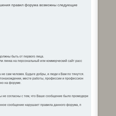
рушения правил форума возможны следующие
должны быть от первого лица.
ли линка на персональный или коммерческий сайт расс
не сам человек. Будьте добры, и люди к Вам по тянутся.
стонахождении, месте работы, профессии и профессион
вно на форуме.
 не согласны с тем, что Ваше сообщение было промодери
анное сообщение нарушает правила данного форума, п