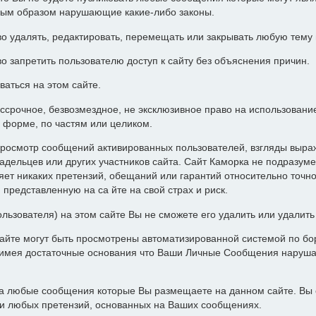
ным образом нарушающие какие-либо законы.
о удалять, редактировать, перемещать или закрывать любую тему
о запретить пользователю доступ к сайту без объяснения причин.
ваться на этом сайте.
ессрочное, безвозмездное, не эксклюзивное право на использован
 форме, по частям или целиком.
росмотр сообщений активированных пользователей, взгляды выра
адельцев или других участников сайта. Сайт Каморка не подразуме
т никаких претензий, обещаний или гарантий относительно точн
представленную на са йте на свой страх и риск.
ользователя) на этом сайте Вы не сможете его удалить или удалит
айте могут быть просмотрены автоматизированной системой по бор
а имея достаточные основания что Ваши Личные Сообщения наруш
за любые сообщения которые Вы размещаете на данном сайте. Вы 
ии любых претензий, основанных на Ваших сообщениях.