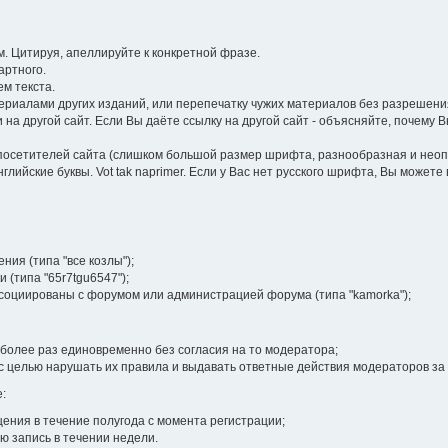
 Цитируя, апеллируйте к конкретной фразе.
артного.
м текста.
иалами других изданий, или перепечатку чужих материалов без разрешения
на другой сайт. Если Вы даёте ссылку на другой сайт - объясняйте, почему 
посетителей сайта (слишком большой размер шрифта, разнообразная и неопра
лийские буквы. Vot tak naprimer. Если у Вас нет русского шрифта, Вы может
ия (типа "все козлы");
 (типа "65r7tgu6547");
ссоциированы с форумом или администрацией форума (типа "kamorka");
более раз единовременно без согласия на то модератора;
 целью нарушать их правила и выдавать ответные действия модераторов за
:
ения в течение полугода с момента регистрации;
ю запись в течении недели.