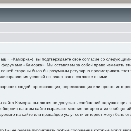
аш», «Каморка»), вы подтверждаете своё согласие со следующими 
 и форумами «Каморка». Мы оставляем за собой право изменять эт
с вашей стороны было бы разумным регулярно просматривать этот 
/исправления условий означает ваше согласие с ними.
ворящих людей, проживающих, переезжающих или просто интерес
ры сайта Каморка пытаются не допускать сообщений нарушающих э
ообщения на этом сайте выражают мнения авторов этих сообщений 
уемого на сайте или провайдер услуг сети интернет могут быть 
то Вы не будете публиковать любые сообщения которые могут явл