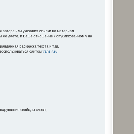
 автора или указания ссылки на материал.
Вы её даёте, и Ваше отношение к опубликованном у на
вданная раскраска текста и т.д).
е воспользоваться сайтом
translit.ru
 нарушение свободы слова;