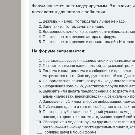
Форум является пост-модерируемым. Это значит,
последствия для автора с ообщения:
Вежливый намек, что так делать лучше не надо.
Замечание, что так делать не надо.
Временное отключение возможности публиковать со
Постоянное отключение автора от форума.
Постоянное отключение и посылка жалобы Интернет
На форуме запрещается:
Пропаганда расовой, национальной и религиозной в
Говорить от имени национальной, социальной, рели
Реклама и само-реклама в сообщениях и профилях п
матривается как крайне недружественный акт. Для 
Ненормативная лексика, сексуальные домогательства
Оскорбления кого-либо, участников форума и/или авт
Выяснять или делать предположения о возрасте уча
альных качествах, вероисповедании, сексуальных пр
Запрещено публиковать любую информацию, наруша
Публикация одного и того же сообщения в разных т
Повторная публикация сообщений удаленных модера
ровано, то просто свяжитесь с администрацией сайт
Обращаться к модератору или другим посетителям ф
росто нажмите иконку с восклицательным знаком, ко
Троллинг, флуд в любой форме.