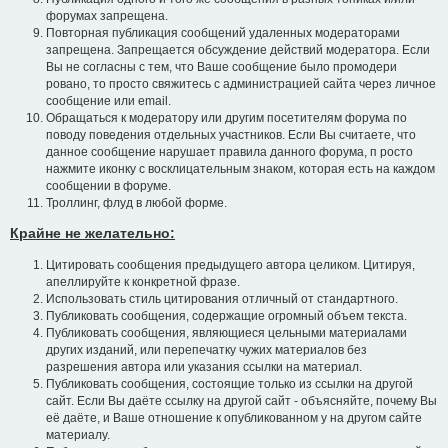
форумах запрещена.
Повторная публикация сообщений удаленных модераторами
запрещена. Запрещается обсуждение действий модератора. Если
Вы не согласны с тем, что Ваше сообщение было промодери
ровано, то просто свяжитесь с администрацией сайта через личное
сообщение или email.
Обращаться к модератору или другим посетителям форума по
поводу поведения отдельных участников. Если Вы считаете, что
данное сообщение нарушает правила данного форума, п росто
нажмите иконку с восклицательным знаком, которая есть на каждом
сообщении в форуме.
Троллинг, флуд в любой форме.
Крайне не желательно:
Цитировать сообщения предыдущего автора целиком. Цитируя,
апеллируйте к конкретной фразе.
Использовать стиль цитирования отличный от стандартного.
Публиковать сообщения, содержащие огромный объем текста.
Публиковать сообщения, являющиеся цельными материалами
других изданий, или перепечатку чужих материалов без
разрешения автора или указания ссылки на материал.
Публиковать сообщения, состоящие только из ссылки на другой
сайт. Если Вы даёте ссылку на другой сайт - объясняйте, почему Вы
её даёте, и Ваше отношение к опубликованном у на другом сайте
материалу.