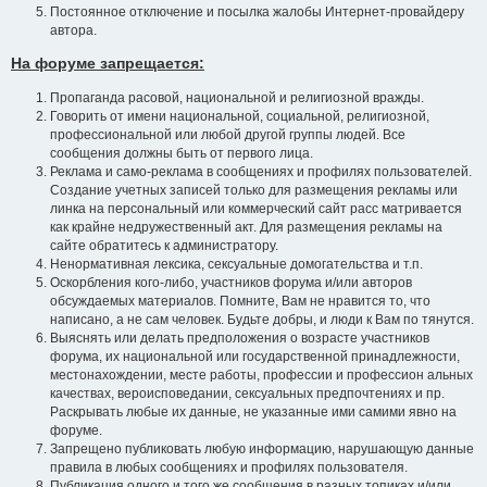
Постоянное отключение и посылка жалобы Интернет-провайдеру
автора.
На форуме запрещается:
Пропаганда расовой, национальной и религиозной вражды.
Говорить от имени национальной, социальной, религиозной,
профессиональной или любой другой группы людей. Все
сообщения должны быть от первого лица.
Реклама и само-реклама в сообщениях и профилях пользователей.
Создание учетных записей только для размещения рекламы или
линка на персональный или коммерческий сайт расс матривается
как крайне недружественный акт. Для размещения рекламы на
сайте обратитесь к администратору.
Ненормативная лексика, сексуальные домогательства и т.п.
Оскорбления кого-либо, участников форума и/или авторов
обсуждаемых материалов. Помните, Вам не нравится то, что
написано, а не сам человек. Будьте добры, и люди к Вам по тянутся.
Выяснять или делать предположения о возрасте участников
форума, их национальной или государственной принадлежности,
местонахождении, месте работы, профессии и профессион альных
качествах, вероисповедании, сексуальных предпочтениях и пр.
Раскрывать любые их данные, не указанные ими самими явно на
форуме.
Запрещено публиковать любую информацию, нарушающую данные
правила в любых сообщениях и профилях пользователя.
Публикация одного и того же сообщения в разных топиках и/или