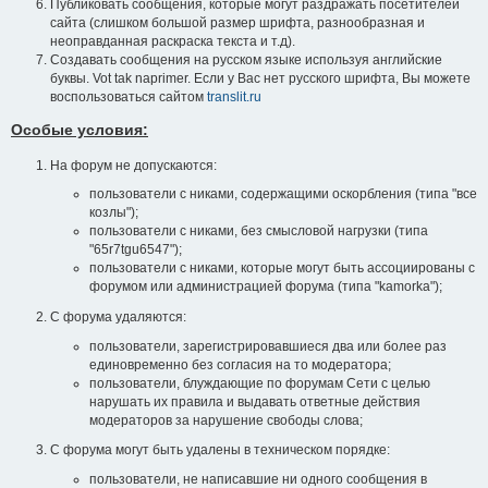
Публиковать сообщения, которые могут раздражать посетителей
сайта (слишком большой размер шрифта, разнообразная и
неоправданная раскраска текста и т.д).
Создавать сообщения на русском языке используя английские
буквы. Vot tak naprimer. Если у Вас нет русского шрифта, Вы можете
воспользоваться сайтом
translit.ru
Особые условия:
На форум не допускаются:
пользователи с никами, содержащими оскорбления (типа "все
козлы");
пользователи с никами, без смысловой нагрузки (типа
"65r7tgu6547");
пользователи с никами, которые могут быть ассоциированы с
форумом или администрацией форума (типа "kamorka");
С форума удаляются:
пользователи, зарегистрировавшиеся два или более раз
единовременно без согласия на то модератора;
пользователи, блуждающие по форумам Сети с целью
нарушать их правила и выдавать ответные действия
модераторов за нарушение свободы слова;
С форума могут быть удалены в техническом порядке:
пользователи, не написавшие ни одного сообщения в