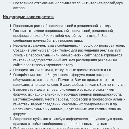
Постоянное отключение и посылка жалобы Интернет-провайдеру
автора.
На форуме запрещается:
Пропаганда расовой, национальной и религиозной вражды.
Говорить от имени национальной, социальной, религиозной,
профессиональной или любой другой группы людей. Все
сообщения должны быть от первого лица.
Реклама и само-реклама в сообщениях и профилях пользователей.
Создание учетных записей только для размещения рекламы или
линка на персональный или коммерческий сайт расс матривается
как крайне недружественный акт. Для размещения рекламы на
сайте обратитесь к администратору.
Ненормативная лексика, сексуальные домогательства и т.п.
Оскорбления кого-либо, участников форума и/или авторов
обсуждаемых материалов. Помните, Вам не нравится то, что
написано, а не сам человек. Будьте добры, и люди к Вам по тянутся.
Выяснять или делать предположения о возрасте участников
форума, их национальной или государственной принадлежности,
местонахождении, месте работы, профессии и профессион альных
качествах, вероисповедании, сексуальных предпочтениях и пр.
Раскрывать любые их данные, не указанные ими самими явно на
форуме.
Запрещено публиковать любую информацию, нарушающую данные
правила в любых сообщениях и профилях пользователя.
Публикация одного и того же сообщения в разных топиках и/или