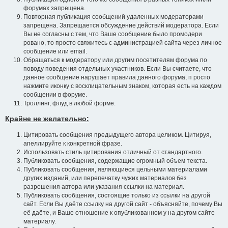
форумах запрещена.
Повторная публикация сообщений удаленных модераторами
запрещена. Запрещается обсуждение действий модератора. Если
Вы не согласны с тем, что Ваше сообщение было промодери
ровано, то просто свяжитесь с администрацией сайта через личное
сообщение или email.
Обращаться к модератору или другим посетителям форума по
поводу поведения отдельных участников. Если Вы считаете, что
данное сообщение нарушает правила данного форума, п росто
нажмите иконку с восклицательным знаком, которая есть на каждом
сообщении в форуме.
Троллинг, флуд в любой форме.
Крайне не желательно:
Цитировать сообщения предыдущего автора целиком. Цитируя,
апеллируйте к конкретной фразе.
Использовать стиль цитирования отличный от стандартного.
Публиковать сообщения, содержащие огромный объем текста.
Публиковать сообщения, являющиеся цельными материалами
других изданий, или перепечатку чужих материалов без
разрешения автора или указания ссылки на материал.
Публиковать сообщения, состоящие только из ссылки на другой
сайт. Если Вы даёте ссылку на другой сайт - объясняйте, почему Вы
её даёте, и Ваше отношение к опубликованном у на другом сайте
материалу.