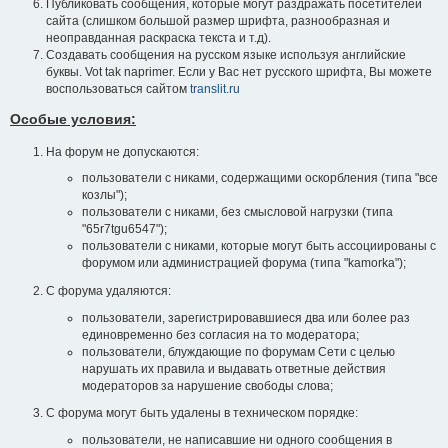
Публиковать сообщения, которые могут раздражать посетителей
сайта (слишком большой размер шрифта, разнообразная и
неоправданная раскраска текста и т.д).
Создавать сообщения на русском языке используя английские
буквы. Vot tak naprimer. Если у Вас нет русского шрифта, Вы можете
воспользоваться сайтом
translit.ru
Особые условия:
На форум не допускаются:
пользователи с никами, содержащими оскорбления (типа "все
козлы");
пользователи с никами, без смысловой нагрузки (типа
"65r7tgu6547");
пользователи с никами, которые могут быть ассоциированы с
форумом или администрацией форума (типа "kamorka");
С форума удаляются:
пользователи, зарегистрировавшиеся два или более раз
единовременно без согласия на то модератора;
пользователи, блуждающие по форумам Сети с целью
нарушать их правила и выдавать ответные действия
модераторов за нарушение свободы слова;
С форума могут быть удалены в техническом порядке:
пользователи, не написавшие ни одного сообщения в