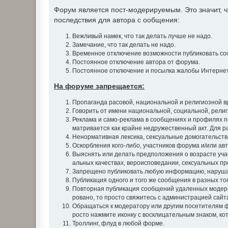
Форум является пост-модерируемым. Это значит,
последствия для автора с ообщения:
Вежливый намек, что так делать лучше не надо.
Замечание, что так делать не надо.
Временное отключение возможности публиковать со
Постоянное отключение автора от форума.
Постоянное отключение и посылка жалобы Интернет
На форуме запрещается:
Пропаганда расовой, национальной и религиозной в
Говорить от имени национальной, социальной, рели
Реклама и само-реклама в сообщениях и профилях п
матривается как крайне недружественный акт. Для 
Ненормативная лексика, сексуальные домогательства
Оскорбления кого-либо, участников форума и/или авт
Выяснять или делать предположения о возрасте уча
альных качествах, вероисповедании, сексуальных пр
Запрещено публиковать любую информацию, наруша
Публикация одного и того же сообщения в разных т
Повторная публикация сообщений удаленных модера
ровано, то просто свяжитесь с администрацией сайт
Обращаться к модератору или другим посетителям ф
росто нажмите иконку с восклицательным знаком, ко
Троллинг, флуд в любой форме.