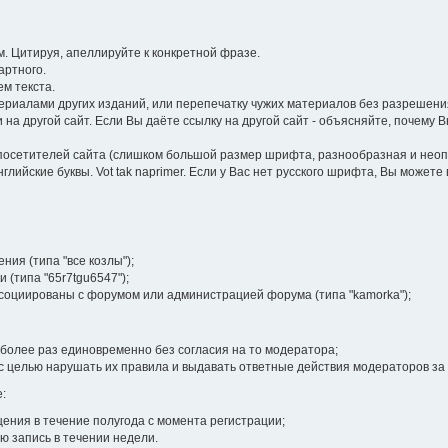
 Цитируя, апеллируйте к конкретной фразе.
артного.
м текста.
иалами других изданий, или перепечатку чужих материалов без разрешения
на другой сайт. Если Вы даёте ссылку на другой сайт - объясняйте, почему 
посетителей сайта (слишком большой размер шрифта, разнообразная и неопра
лийские буквы. Vot tak naprimer. Если у Вас нет русского шрифта, Вы может
ия (типа "все козлы");
 (типа "65r7tgu6547");
ссоциированы с форумом или администрацией форума (типа "kamorka");
более раз единовременно без согласия на то модератора;
 целью нарушать их правила и выдавать ответные действия модераторов за
:
ения в течение полугода с момента регистрации;
ю запись в течении недели.