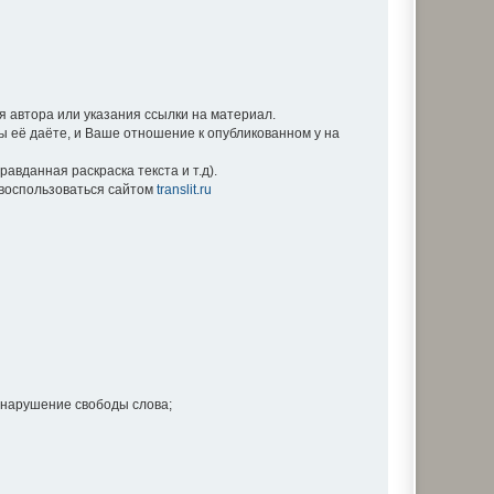
 автора или указания ссылки на материал.
Вы её даёте, и Ваше отношение к опубликованном у на
вданная раскраска текста и т.д).
е воспользоваться сайтом
translit.ru
 нарушение свободы слова;