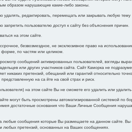
ным образом нарушающие какие-либо законы.
о удалять, редактировать, перемещать или закрывать любую тему
о запретить пользователю доступ к сайту без объяснения причин.
ваться на этом сайте.
ессрочное, безвозмездное, не эксклюзивное право на использован
 форме, по частям или целиком.
росмотр сообщений активированных пользователей, взгляды выра
адельцев или других участников сайта. Сайт Каморка не подразуме
т никаких претензий, обещаний или гарантий относительно точн
представленную на са йте на свой страх и риск.
ользователя) на этом сайте Вы не сможете его удалить или удалит
айте могут быть просмотрены автоматизированной системой по бор
а имея достаточные основания что Ваши Личные Сообщения наруш
за любые сообщения которые Вы размещаете на данном сайте. Вы 
ии любых претензий, основанных на Ваших сообщениях.