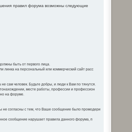
рушения правил форума возможны следующие
должны быть от первого лица.
ли линка на персональный или коммерческий сайт расс
не сам человек. Будьте добры, и люди к Вам по тянутся.
стонахождении, месте работы, профессии и профессион
вно на форуме.
 не согласны с тем, что Ваше сообщение было промодери
анное сообщение нарушает правила данного форума, п