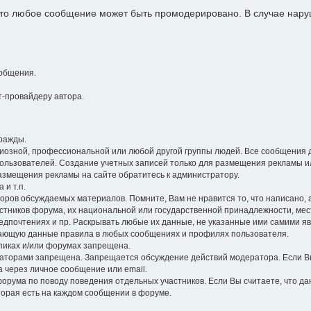
 что любое сообщение может быть промодерировано. В случае на
общения.
-провайдеру автора.
ражды.
гиозной, профессиональной или любой другой группы людей. Все сообщения 
ользователей. Создание учетных записей только для размещения рекламы и
размещения рекламы на сайте обратитесь к администратору.
 и т.п.
оров обсуждаемых материалов. Помните, Вам не нравится то, что написано, а 
стников форума, их национальной или государственной принадлежности, ме
едпочтениях и пр. Раскрывать любые их данные, не указанные ими самими я
ющую данные правила в любых сообщениях и профилях пользователя.
опиках и/или форумах запрещена.
торами запрещена. Запрещается обсуждение действий модератора. Если Вы
а через личное сообщение или email.
орума по поводу поведения отдельных участников. Если Вы считаете, что д
торая есть на каждом сообщении в форуме.