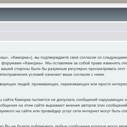
аш», «Каморка»), вы подтверждаете своё согласие со следующими 
 и форумами «Каморка». Мы оставляем за собой право изменять эт
с вашей стороны было бы разумным регулярно просматривать этот 
/исправления условий означает ваше согласие с ними.
ворящих людей, проживающих, переезжающих или просто интерес
ры сайта Каморка пытаются не допускать сообщений нарушающих э
ообщения на этом сайте выражают мнения авторов этих сообщений 
уемого на сайте или провайдер услуг сети интернет могут быть 
то Вы не будете публиковать любые сообщения которые могут явл